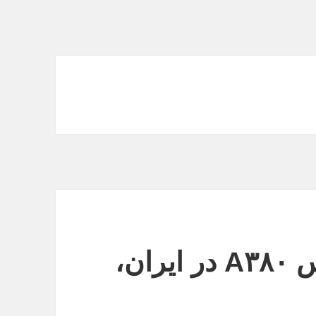
دو سوم صندلی ایرباس A۳۸۰ در ایران،