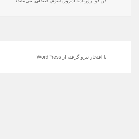
شده
در
,
دو
,
روزنامه امروز
,
سوم
,
صندلی
,
می‌ماند/
در
با افتخار نیرو گرفته از WordPress