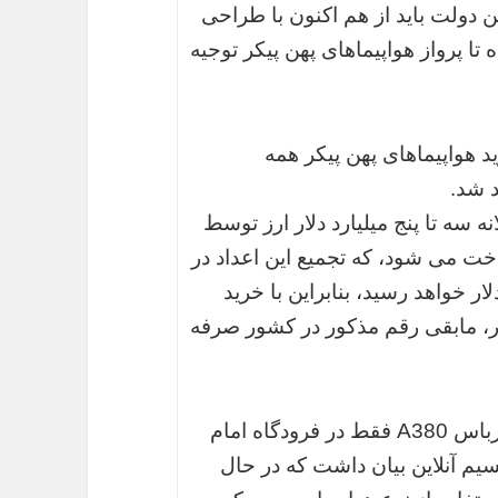
ین دولت باید از هم اکنون با طراحی
 پرواز هواپیماهای پهن پیکر توجیه
ید هواپیماهای پهن پیکر همه
 شد.
 سه تا پنج میلیارد دلار ارز توسط
خت می شود، که تجمیع این اعداد در
می درحدود 50 میلیارد دلار خواهد رسید، بنابراین با خرید
و، به میزان 10.5 میلیار دلار، مابقی رقم مذکور در کشور صرفه
وی با بیان اینکه در حال حاضر هواپیماهای ایرباس A380 فقط در فرودگاه امام
م آنلاین بیان داشت که در حال