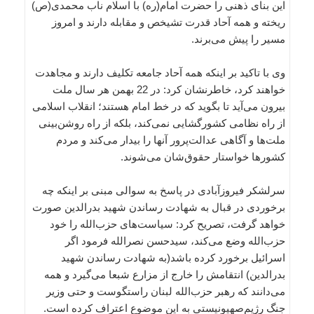
این بنای ذهنی را حضرت امام(ره) با اسلام ناب محمدی(ص)
ریخته و همه آحاد قدرت تشیخص و مقابله دارند و امروز
مسیر را پیش‌ می‌برند.
وی با تاکید بر اینکه همه آحاد جامعه تکلیف دارند و مجاهدت
خواهند کرد، خاطرنشان کرد: در 22 بهمن هر سال ملت
بیرون می‌آید تا بگوید که در خط امام هستند؛ انقلاب اسلامی
از راه نظامی کشورگشایی نمی‌کند، بلکه از راه روشن‌بینی
ملت‌ها و آگاهی عدالت‌پرور آنها را بیدار می‌کند و مردم
کشورها خواستار حقوق‌شان می‌شوند.
سرلشکر فیروزآبادی در پاسخ به سوالی مبنی بر اینکه چه
برخوردی در قبال به شهادت رساندن شهید بدرالدین صورت
خواهد گرفت، تصریح کرد: سیاست‌های حزب‌الله را خود
حزب‌الله وضع می‌کند، سیدحسن نصرالله فرمود اگر
اسرائیل برخورد کرده باشد(به شهادت رساندن شهید
بدرالدین) انتقامش را خارج از مزارع شبعا می‌گیرد و همه
می‌دانند که رهبر حزب‌الله لبنان راستگوست و حتی وزیر
جنگ رژیم‌صهیونیستی به این موضوع اعتراف کرده است.