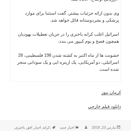
وی بدون ارائه جزئیات بیشتر، گفت استثنا برای موارد
پزشکی و بشردوستانه قائل خواهد شد.
اسرائیل اغلب کرانه باختری را در جریان تعطیلات یهودیان
همچون فصح و یوم کیپور می بندد.
خشونت ها از ماه اکتبر به کشته شدن 198 فلسطینی، 28
اسرائیلی، دو آمریکایی، یک اریتره ایی و یک سودانی منجر
شده است.
کرمان نیوز
دانلود فیلم خارجی
ارسال
نویسنده
دسته‌ها
برچسب‌ها
مارس 23, 2016
اخبار جدید
،کرانه
,
اخبار
,
افق
,
باختری
,