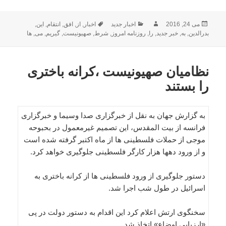
ارسال
نویسنده
دسته‌ها
برچسب‌ها
می 24, 2016
اخبار جدید
اخبار
,
از
,
افق
,
انتقام
,
این
,
شده
بدرالدین
,
به
,
خبر جدید
,
را
,
روزنامه امروز
,
شرط
,
صهیونیست
,
گیریم
,
می
,
ها
در
نظامیان صهیونیست ،کرانه باختری
را بستند
به گزارش جهان به نقل از خبرگزاری صدا وسیما و خبرگزاری
فرانسه از بیت المقدس، این تصمیم غیرمعمول در بحبوحه
موجی از حملات فلسطینی ها از ماه اکتبر گرفته شده است
و از ورود دهها هزار کارگر فلسطینی جلوگیری خواهد کرد.
دستور جلوگیری از ورود فلسطینی ها از کرانه باختری به
اسرائیل در طول شب اجرا شد.
سخنگوی ارتش اعلام کرد این اقدام به دستور دولت در پی
«ارزیابی اوضاع» اتخاذ شد.