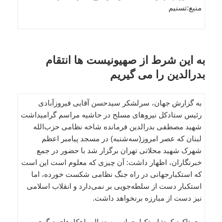
منبع:تسنیم
به این شرط از صهیونیست ها انتقام
بدرالدین را می گیریم
به گزارش جهان، سرلشکر سیدحسن آقایی فیروزآبادی
رئیس ستادکل نیروهای مسلح در حاشیه مراسم گرامیداشت
شهید مصطفی بدرالدین فرمانده شاخه نظامی حزب‌الله
لبنان که عصر امروز(سه‌شنبه) در مسجد پیامبر اعظم
شهرک شهید محلاتی تهران برگزار شد با حضور در جمع
خبرنگاران، اظهار داشت: آن چیزی که معلوم است این است
که استکبارجهانی در راه جنگ نظامی شکست خورده، اما
استکبار دست از سلطه‌جویی بر نمی‌دارد و انقلاب اسلامی
نیز دست از مبارزه برنخواهد داشت.
وی تاکید کرد: استکبارجهانی به دنبال راهکارهای دیگری