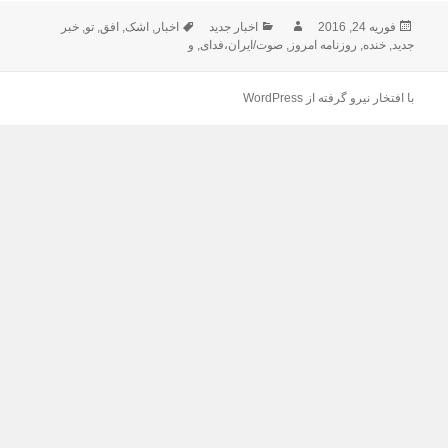
ارسال
نویسنده
دسته‌ها
برچسب‌ها
فوریه 24, 2016
اخبار جدید
اخبار
,
اشک
,
افق
,
تو
,
خبر
شده
جدید
,
خنده
,
روزنامه امروز
,
صوت/ایران،فدای
,
و
در
با افتخار نیرو گرفته از WordPress