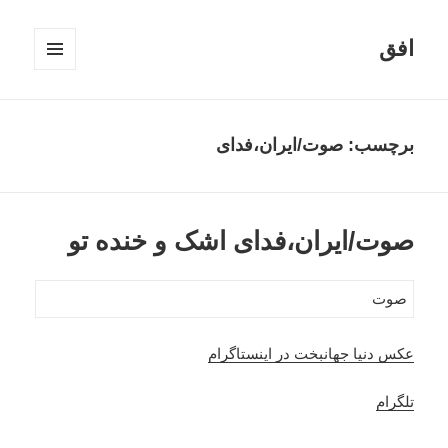
افق
فهرست
و
ابزارک‌ها
برچسب:
صوت/ایران،فدای
صوت/ایران،فدای اشک و خنده تو
صوت
عکس دنیا جهانبخت در اینستاگرام
تلگرام