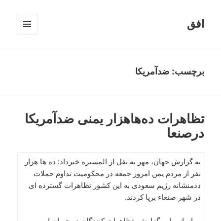
افق
فهرست
و
ابزارک‌ها
برچسب:
ضدآمریکا
تظاهرات ده‌هاهزار یمنی ضدآمریکا
درصنعا
به گزارش جهان، مهر به نقل از المسیره خبرداد: ده ها هزار
نفر از مردم یمن امروز جمعه در محکومیت تداوم حملات
ددمنشانه رژیم سعودی به این کشور تظاهرات گسترده ای
در شهر صنعاء برپا کردند.
بر اساس این گزارش، تظاهرات کنندگان در جریان این