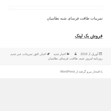
تمرینات طاقت فرسای شبه نظامیان
فروش بک لینک
ارسال
نویسنده
دسته‌ها
برچسب‌ها
آوریل 2, 2016
اخبار جدید
اخبار
,
افق
,
تمرینات
,
خبر جدید
,
شده
روزنامه امروز
,
شبه
,
طاقت
,
فرسای
,
نظامیان
در
با افتخار نیرو گرفته از WordPress