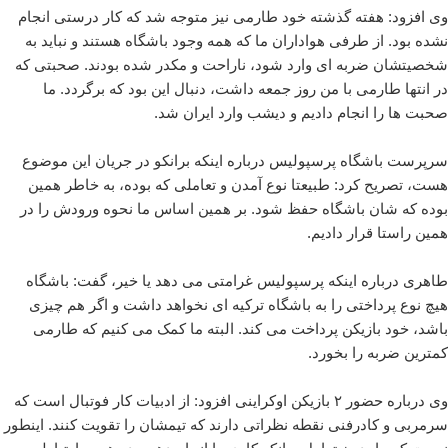
وی افزود: هفته گذشته خود طارمی نیز متوجه شد که کار درستی انجام
نشده بود. از طرفی هواداران ما که همه وجود باشگاه هستند و نباید به
شخصیتشان ضربه ای وارد شود، ناراحت و مکدر شده بودند. صحبتی که
در انتها طارمی با من روز جمعه داشت، دنبال این بود که برگردد. ما
صحبت ها را انجام دادیم و دیشب وارد ایران شد.
سرپرست باشگاه پرسپولیس درباره اینکه برانکو در جریان این موضوع
هست، تصریح کرد: طبیعتا نوع آمدن و تعاملی که بوده، به خاطر همین
بوده که شان باشگاه حفظ شود. بر همین اساس ما نحوه ورودش را در
همین راستا قرار دادیم.
طاهری درباره اینکه پرسپولیس غرامتی می دهد یا خیر، گفت: باشگاه
هیچ نوع پرداختی را به باشگاه ترکیه ای نخواهد داشت و اگر هم چیزی
باشد، خود بازیکن پرداخت می کند. البته ما کمک می کنیم که طارمی
کمترین ضربه را بخورد.
وی درباره حضور ۲ بازیکن اوکراینی افزود: از ادبیات کار فوتبال است که
سرمربی و کادرفنی نقطه نظراتی دارند که تیمشان را تقویت کنند. اینطور