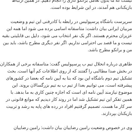
نیست که ما بدون تعامل برانکو کاری را انجام دهیم. در همین ارتباط
بازیکنانی هم آمدند، در این شرایط بوده است.
سرپرست باشگاه پرسپولیس در رابطه با کادرفنی این تیم و وضعیت
مربیان ایرانی بیان داشت: متاسفانه اسامی برده می شود اما همه این
عزیزان محترم هستند. اگر یک نفر انتخاب می شود، دلیل بی قابلیتی بقیه
نیست و ما قصد بی احترامی نداریم. اگر نفر دیگری مطرح باشد، باید بین
من و برانکو مطرح باشد.
طاهری درباره انحلال تیم ب پرسپولیس گفت: متاسفانه برخی از همکاران
در بخش صدا مطالبی را گفتند که از روی اطلاعات کم آنها است. بحث
تشکیل تیم دوم باشگاه این بود که بنا به آیین نامه که بعضا در کشورهای
پیشرفته است، می توانیم بعدا از تیم ب به تیم بزرگسالان بروند. این
موضوع نیازمند آیین نامه ای است که اجازه چنین کاری به ما بدهد. با
همین تفکر این تیم تشکیل شد اما در روند کار دیدیم که موانع قانونی در
سر کار ما هست. تصمیم گرفتیم افراد در رده های پایه به رشد و تربیت
بازیکنان بپردازند.
وی در خصوص وضعیت رامین رضاییان بیان داشت: رامین رضاییان