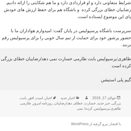
شرایط متفاوتی دارد و او قراردادی دارد و ما هم شکایتی را ارائه دادیم.
رضاییان خطای بزرگی کرده و باشگاه هم برای حفظ ارزش های خودش
پای این موضوع ایستاده است.
سرپرست باشگاه پرسپولیس در پایان گفت: امیدوارم هواداران ما با
حضور پرشور خود برای حمایت از تیم سال خوبی را برای پرسپولیس رقم
بزنند.
طاهری:پرسپولیس بابت طارمی خسارت نمی دهد/رضاییان خطای بزرگی
کرده است
گیم پلی استیشن
ارسال
نویسنده
دسته‌ها
برچسب‌ها
جولای 17, 2016
اخبار جدید
اخبار
,
است
,
افق
,
بابت
,
شده
بزرگی
,
خبر جدید
,
خسارت
,
خطای
,
دهد/رضاییان
,
روزنامه امروز
,
طارمی
,
در
طاهری:پرسپولیس
,
کرده!
,
نمی
با افتخار نیرو گرفته از WordPress