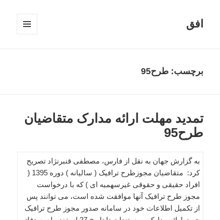
افق
فهرست
و
ابزارک‌ها
برچسب:
طرح95
تمدید مهلت ارائه مدارک متقاضیان
طرح95
به گزارش جهان به نقل از فارس، مصطفی قنبرنژاد تصریح
کرد: متقاضیان مجوزطرح ترافیک ( سالیانه ) دوره 1395 (
افراد حقیقی و حقوقی غیرسهمیه ای ) که با درخواست
مجوز طرح ترافیک آنها موافقت شده است، می توانند پس
از تکمیل اطلاعات خود در سامانه صدور مجوز طرح ترافیک
جهت ارائه مدارک و مستندات تا تاریخ 27 اسفند ماه به دفاتر