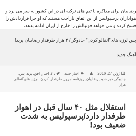
رضاییان برای مذاکره با تیم های ترکیه ای در این کشور به سر می برد و
هواداران پرسپولیس از این اتفاق ناراحت هستند که او چرا قراردادش را
فسخ کرده و می خواهد فوتبالش را خارج از ایران ادامه بدهد.
پس لرزه های”آنفالو کردن” جادوگر / ۴ هزار طرفدار رضاییان پرید!
آهنگ جدید
ارسال
نویسنده
دسته‌ها
برچسب‌ها
ژوئن 27, 2016
اخبار جدید
/
,
۴
,
اخبار
,
افق
,
پرید
,
پس
,
شده
جادوگر
,
خبر جدید
,
رضاییان
,
روزنامه امروز
,
طرفدار
,
کردن
,
لرزه
,
های”آنفالو
,
در
هزار
استقلال مثل ۴۰ سال قبل در اهواز
طرفدار دارد/پرسپولیس به شدت
ضعیف بود!