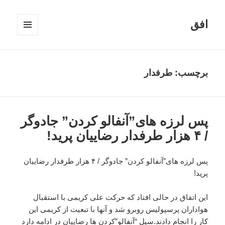
افق
فهرست
و
ابزارک‌ها
برچسب:
طرفدار
پس لرزه های”آنفالو کردن” جادوگر
/ ۴ هزار طرفدار رضاییان پرید!
پس لرزه های”آنفالو کردن” جادوگر / ۴ هزار طرفدار رضاییان
پرید!
این اتفاق در حالی افتاد که حرکت علی کریمی با استقبال
هواداران پرسپولیس روبرو شد و آنها با تبعیت از کریمی این
کار را انجام دادند.سیل “آنفالو”کردن ها رضاییان در ادامه دارد