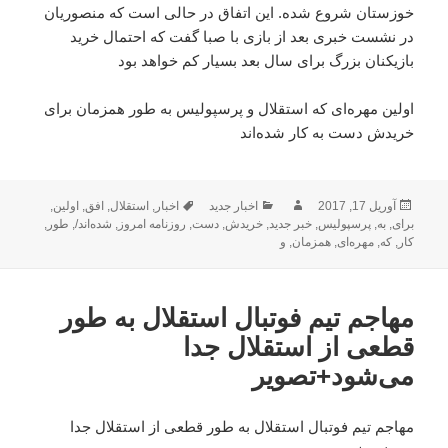
خوزستان شروع شده. این اتفاق در حالی است که منصوریان
در نشست خبری بعد از بازی با صبا گفت که احتمال خرید
بازیکنان بزرگ برای سال بعد بسیار کم خواهد بود
اولین مهر‌ه‌ای که استقلال و پرسپولیس به طور همزمان برای
خریدش دست به کار شده‌اند
ارسال
نویسنده
دسته‌ها
برچسب‌ها
آوریل 17, 2017
اخبار جدید
اخبار
,
استقلال
,
افق
,
اولین
,
شده
برای
,
به
,
پرسپولیس
,
خبر جدید
,
خریدش
,
دست
,
روزنامه امروز
,
شده‌اند/
,
طور
,
در
کار
,
که
,
مهر‌ه‌ای
,
همزمان
,
و
مهاجم تیم فوتبال استقلال به طور
قطعی از استقلال جدا
می‌شود+تصویر
مهاجم تیم فوتبال استقلال به طور قطعی از استقلال جدا