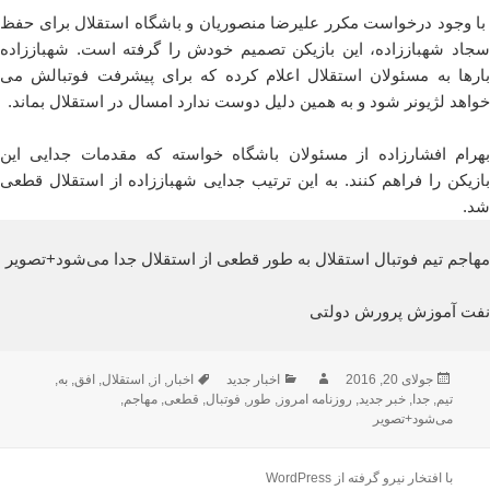
با وجود درخواست مکرر علیرضا منصوریان و باشگاه استقلال برای حفظ
سجاد شهباززاده، این بازیکن تصمیم خودش را گرفته است. شهباززاده
بارها به مسئولان استقلال اعلام کرده که برای پیشرفت فوتبالش می‌
خواهد لژیونر شود و به همین دلیل دوست ندارد امسال در استقلال بماند.
بهرام افشارزاده از مسئولان باشگاه خواسته که مقدمات جدایی این
بازیکن را فراهم کنند. به این ترتیب جدایی شهباززاده از استقلال قطعی
شد.
مهاجم تیم فوتبال استقلال به طور قطعی از استقلال جدا می‌شود+تصویر
نفت آموزش پرورش دولتی
ارسال
نویسنده
دسته‌ها
برچسب‌ها
جولای 20, 2016
اخبار جدید
اخبار
,
از
,
استقلال
,
افق
,
به
,
شده
تیم
,
جدا
,
خبر جدید
,
روزنامه امروز
,
طور
,
فوتبال
,
قطعی
,
مهاجم
,
در
می‌شود+تصویر
با افتخار نیرو گرفته از WordPress