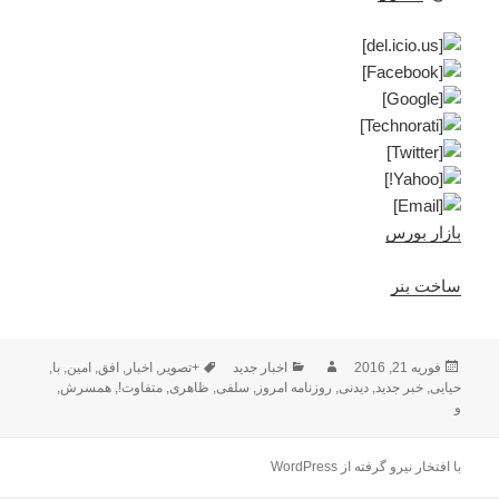
بازار بورس
ساخت بنر
ارسال
نویسنده
دسته‌ها
برچسب‌ها
فوریه 21, 2016
اخبار جدید
+تصویر
,
اخبار
,
افق
,
امین
,
با
,
شده
حیایی
,
خبر جدید
,
دیدنی
,
روزنامه امروز
,
سلفی
,
ظاهری
,
متفاوت!
,
همسرش
,
در
و
با افتخار نیرو گرفته از WordPress