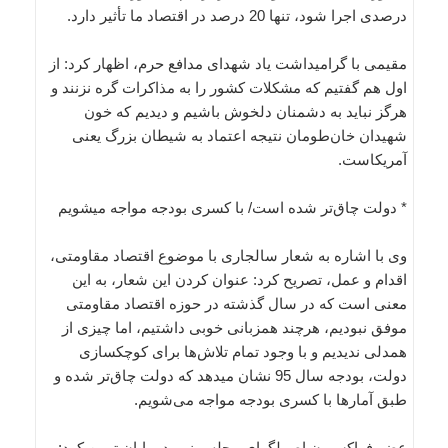
درصدی اجرا شود، تنها 20 درصد در اقتصاد ما تأثیر دارد.
مقیمی با گرامیداشت یاد شهدای مدافع حرم، اظهار کرد: از
اول هم گفتیم که مشکلات کشور را به مذاکرات گره نزنند و
هرگز نباید به دشمنان دلخوش باشیم و دیدیم که خون
شهیدان خان‌طومان نتیجه اعتماد به شیطان بزرگ یعنی
آمریکاست.
* دولت چاق‌تر شده است/ با کسری بودجه مواجه می‎شویم
وی با اشاره به شعار سال‎جاری با موضوع اقتصاد مقاومتی،
اقدام و عمل، تصریح کرد: عنوان کردن این شعار، به این
معنی است که در سال گذشته در حوزه اقتصاد مقاومتی
موفق نبودیم، هرچند همزبانی خوبی داشتیم، اما چیزی از
همدلی ندیدیم و با وجود تمام تلاش‌ها برای کوچک‎سازی
دولت، بودجه سال 95 نشان می‎دهد که دولت چاق‌تر شده و
طبق آمارها با کسری بودجه مواجه می‌شویم.
عضو فراکسیون اصولگرای مجلس نهم در پایان تبیین کرد: