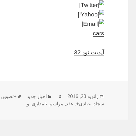
cars
آپدیت نود 32
ارسال
نویسنده
دسته‌ها
برچسب‌ه
ژانویه 23, 2016
اخبار جدید
+تصویر
,
شده
سجاد
,
عبادی+
,
عقد
,
مراسم
,
نامداری
,
و
در