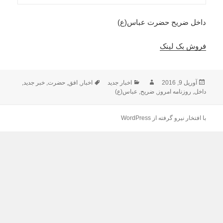
داخل ضریح حضرت عباس(ع)
فروش بک لینک
ارسال
نویسنده
دسته‌ها
برچسب‌ها
آوریل 9, 2016
اخبار جدید
اخبار
,
افق
,
حضرت
,
خبر جدید
,
شده
داخل
,
روزنامه امروز
,
ضریح
,
عباس(ع)
در
با افتخار نیرو گرفته از WordPress