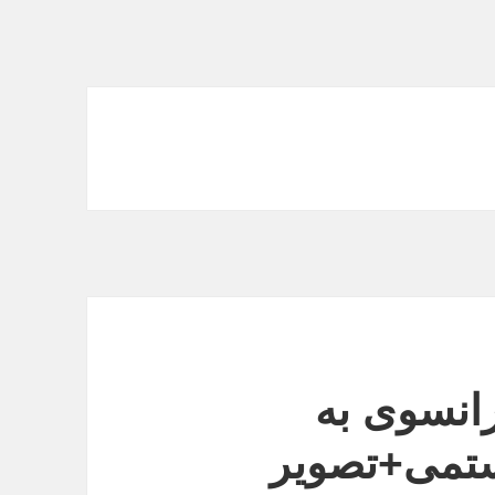
رانسوی به
تمی+تصویر