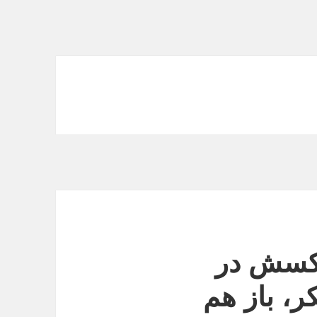
عکسش در
ر، باز هم