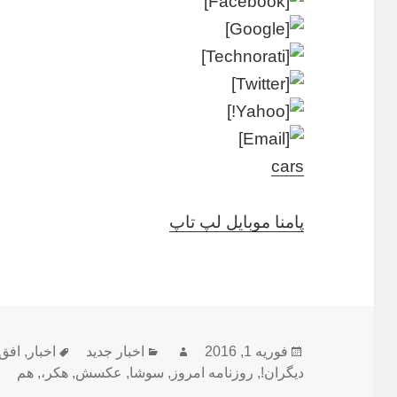
cars
پامنا موبایل لپ تاپ
ارسال
نویسنده
دسته‌ها
برچسب‌ها
فوریه 1, 2016
اخبار جدید
اخبار
,
افق
شده
دیگران!
,
روزنامه امروز
,
سوشا
,
عکسش
,
هکر،
,
هم
در