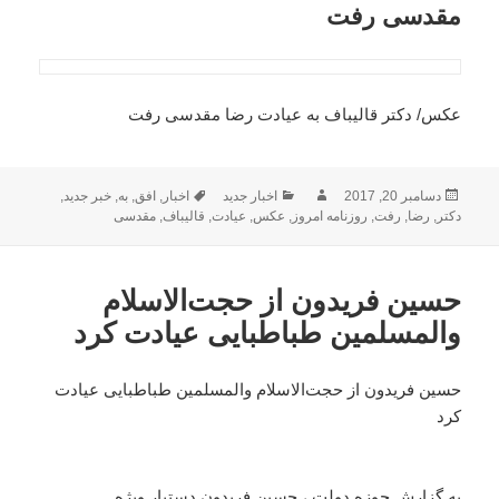
مقدسی رفت
عکس/ دکتر قالیباف به عیادت رضا مقدسی رفت
ارسال
نویسنده
دسته‌ها
برچسب‌ها
دسامبر 20, 2017
اخبار جدید
اخبار
,
افق
,
به
,
خبر جدید
,
شده
دکتر
,
رضا
,
رفت
,
روزنامه امروز
,
عکس
,
عیادت
,
قالیباف
,
مقدسی
در
حسین فریدون از حجت‌الاسلام
والمسلمین طباطبایی عیادت کرد
حسین فریدون از حجت‌الاسلام والمسلمین طباطبایی عیادت
کرد
به گزارش حوزه دولت ، حسین فریدون دستیار ویژه