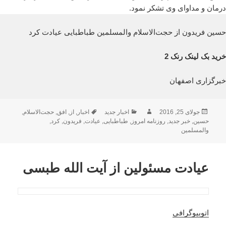
درمان و مداوای وی تشکر نمود.
حسین فریدون از حجت‌الاسلام والمسلمین طباطبایی عیادت کرد
خرید بک لینک رنک 2
خبرگزاری اصفهان
ارسال
نویسنده
دسته‌ها
برچسب‌ها
جولای 25, 2016
اخبار جدید
اخبار
,
از
,
افق
,
حجت‌الاسلام
,
شده
حسین
,
خبر جدید
,
روزنامه امروز
,
طباطبایی
,
عیادت
,
فریدون
,
کرد
,
در
والمسلمین
عیادت مسئولین از آیت الله طبسی
اتوبیوگرافی