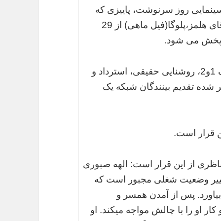
سینمایی روز سرنوشت، پاییزی که
گذشت،مردان آفتاب، گمیجی،مزارشریف، آقای هلمز،پلوگا(فیل ماهی) از 29
فیلم های افشاگر، کلاهبرداران، سرقت بزرگ 1و2، روشنایی حقیقی، استرداد و
فروردین 95 در ساعت ذکر شده تقدیم بینندگان شبکه یک
ن قرار است.
ظری از این قرار است: الهه صبوری
غییر وضعیت شغلی مجبور است که
بیاورد. پس از آمدن همسر و
ار او را با چالش مواجه میکند. او