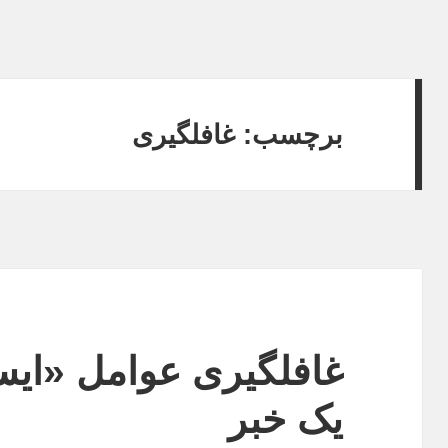
برچسب:
غافلگیری
غافلگیری عوامل «ایست
یک خبر