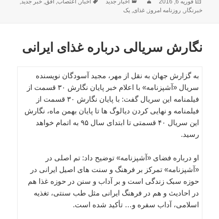
ارسال
نویسنده
دسته‌ها
برچسب‌ها
فوریه 6, 2016
اخبار جدید
اخبار
,
اعتصاب
,
افق
,
خبر جدید
,
شده
خبرنگار
,
روزنامه امروز
,
غذای
,
یک
در
نگارش سریالی درباره غذای ایرانی
به گزارش جهان به نقل از مهر، مجید آسودگان نویسنده
سریال «آشپزنامه» با اعلام خبر پایان نگارش ۳۰ قسمت از
فیلمنامه این سریال گفت: با پایان نگارش ۳۰ قسمت از
فیلمنامه و نهایی کردن دیالوگ ها تا پایان بهمن ماه، نگارش
این سریال ۴۰ قسمتی تا ابتدای سال ۹۵ به اتمام خواهد
رسید.
او درباره فضای «آشپزنامه» توضیح داد: تم اصلی در
«آشپزنامه» تمرکز بر فرهنگ و سنت های اصیل ایرانی در
حوزه سبک زندگی است و بر آداب و سنن در حوزه غذا هم
در احادیث و هم در فرهنگ ایرانی مثل طب سنتی، تغذیه
اسلامی، آداب سفره و… تأکید شده است.