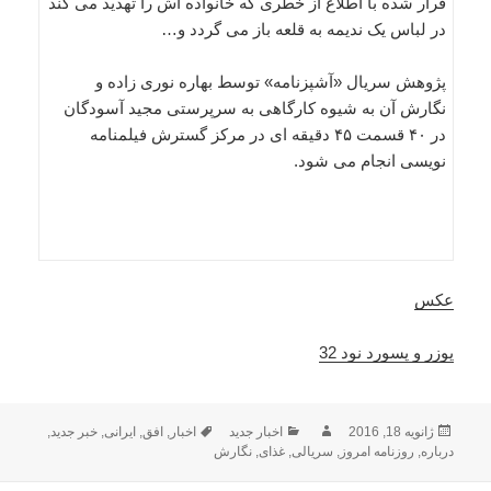
فرار شده با اطلاع از خطری که خانواده اش را تهدید می کند
در لباس یک ندیمه به قلعه باز می گردد و…
پژوهش سریال «آشپزنامه» توسط بهاره نوری زاده و
نگارش آن به شیوه کارگاهی به سرپرستی مجید آسودگان
در ۴۰ قسمت ۴۵ دقیقه ای در مرکز گسترش فیلمنامه
نویسی انجام می شود.
عکس
یوزر و پسورد نود 32
ارسال
نویسنده
دسته‌ها
برچسب‌ها
ژانویه 18, 2016
اخبار جدید
اخبار
,
افق
,
ایرانی
,
خبر جدید
,
شده
درباره
,
روزنامه امروز
,
سریالی
,
غذای
,
نگارش
در