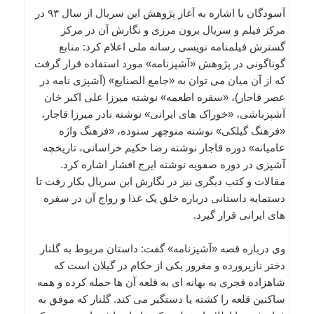
آسودگان با اشاره به آغاز پژوهش این سریال از سال ۹۳ در
مرکز فیلم و سریال برون مرزی و نگارش آن در مرکز
گسترش فیلمنامه نویسی رسانه ملی اعلام کرد: منابع
گوناگونی در پژوهش «آشپزنامه» مورد استفاده قرار گرفت
که از آن میان می توان به «جامع الصنایع» (آشپزی نامه در
عصر قاجار)، «سفره اطعمه» نوشته میرزا علی اکبر خان
آشپزباشی، «خوراک های ایرانی» نوشته نادر میرزا قاجار،
«فرهنگ گیلکی» نوشته منوچهر ستوده، «فرهنگ واژه
عامیانه» دوره قاجار نوشته رضا حکیم خراسانی، تاریخچه
آشپزی در دوره صفویه نوشته ایرج افشار اشاره کرد.
مقالات و کتب دیگری نیز در نگارش این سریال بکار رفت تا
دستمایه داستانی درباره خلق یک غذا و رواج آن در سفره
های ایرانی قرار گیرد.
وی درباره قصه «آشپزنامه» گفت: داستان مربوط به گلنار
دختر نازپرورده و مغرور یکی از حکام در گیلان است که
شاهزاده قجری به بهانه ای به قلعه آن ها حمله کرده و همه
ساکنین قلعه را کشته یا دستگیر می کند. گلنار که موفق به