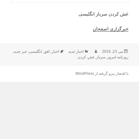
غش کردن سرباز انگلیسی
خبرگزاری اصفحان
ارسال
نویسنده
دسته‌ها
برچسب‌ها
می 23, 2016
اخبار جدید
اخبار
,
افق
,
انگلیسی
,
خبر جدید
,
شده
روزنامه امروز
,
سرباز
,
غش
,
کردن
در
با افتخار نیرو گرفته از WordPress