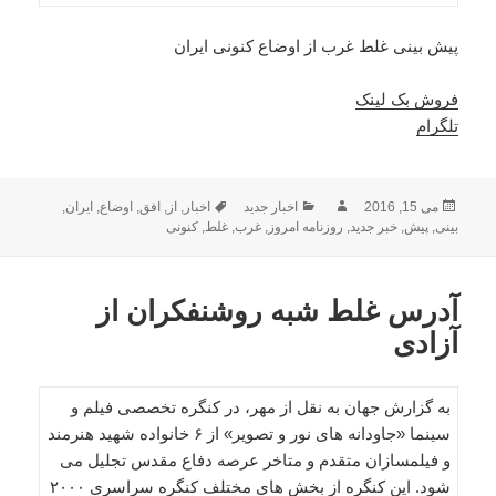
پیش بینی غلط غرب از اوضاع کنونی ایران
فروش بک لینک
تلگرام
ارسال
نویسنده
دسته‌ها
برچسب‌ها
می 15, 2016
اخبار جدید
اخبار
,
از
,
افق
,
اوضاع
,
ایران
,
شده
بینی
,
پیش
,
خبر جدید
,
روزنامه امروز
,
غرب
,
غلط
,
کنونی
در
آدرس غلط شبه روشنفکران از
آزادی
به گزارش جهان به نقل از مهر، در کنگره تخصصی فیلم و
سینما «جاودانه های نور و تصویر» از ۶ خانواده شهید هنرمند
و فیلمسازان متقدم و متاخر عرصه دفاع مقدس تجلیل می
شود. این کنگره از بخش های مختلف کنگره سراسری ۲۰۰۰