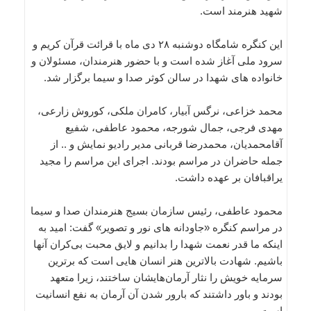
شهید هنرمند است.
این کنگره شامگاه دوشنبه ۲۸ دی ماه با قرائت قرآن کریم و
سرود ملی آغاز شده است و با حضور هنرمندان، مسئولان و
خانواده های شهدا در سالن کوثر صدا و سیما برگزار شد.
محمد خزاعی، نرگس آبیار، کامران ملکی، کوروش زارعی،
مهدی فرجی، جمال شورجه، محمود عاطفی، شفیع
آقامحمدیان، محمدرضا قربانی مدیر رادیو نمایش و .. از
جمله حاضران در مراسم بودند. اجرای این مراسم را مجید
یراقبافان بر عهده داشت.
محمود عاطفی، رئیس سازمان بسیج هنرمندان صدا و سیما
در مراسم کنگره «جاودانه های نور و تصویر» گفت: امید به
اینکه ما قدر نعمت شهدا را بدانیم و لایق محبت بی‌کران آنها
باشیم. شهادت بالاترین هنر انسان هایی است که برترین
سرمایه خویش را نثار آرمان‌هایشان ساختند، زیرا متعهد
بودند و باور داشتند که بارور شدن آن آرمان به نفع انسانیت
است.