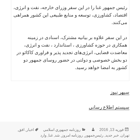
رئیس جمهور غنا را در این سفر وزرای خارجه، نفت و انرژی،
اقتصاد، کشاورزی،‌ توسعه‌ و‌ منابع طبیعی این کشور همراهی
می‌کنند.
در این سفر علاوه بر بیانیه مشترک، اسنادی در زمینه
همکاری در حوزه کشاورزی ، استاندارد ، نفت و انرژی،
معاضدت قضایی، انرژی‌های تجدید پذیر و فراوری کاکائو در
دو بخش خصوصی و دولتی در حضور روسای جمهور دو
کشور به امضا خواهد رسید.
سپهر نیوز
سیستم اطلاع رسانی
ارسال
نویسنده
دسته‌ها
برچسب‌ها
فوریه 13, 2016
روزنامه جمهوري اسلامي
اخبار
,
افق
,
شده
تهران
,
خبر جدید
,
رئیس‌جمهور
,
روزنامه امروز
,
شد
,
غنا
,
وارد