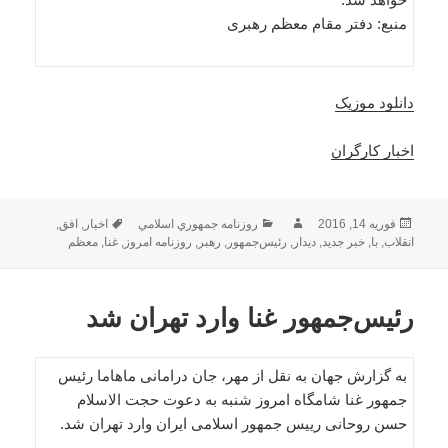
منبع: دفتر مقام معظم رهبری
دانلود موزیک
اخبار کارگران
ارسال
نویسنده
دسته‌ها
برچسب‌ها
فوریه 14, 2016
روزنامه جمهوري اسلامي
اخبار
,
افق
,
شده
انقلاب
,
با
,
خبر جدید
,
دیدار
,
رئیس‌جمهور
,
رهبر
,
روزنامه امروز
,
غنا
,
معظم
در
رئیس‌جمهور غنا وارد تهران شد
به گزارش جهان به نقل از مهر، جان درامانی ماهاما رئیس
جمهور غنا شامگاه امروز شنبه به دعوت حجت الاسلام
حسن روحانی رییس جمهور اسلامی ایران وارد تهران شد.