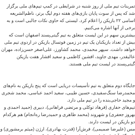
تمرینات تیم ملی از روز شنبه در شرایطی در کمپ تیم‌های ملی برگزار
شد که پس از سوت پایان بازی‌های هفته دوم لیگ برتر، ناظم‌الشریعه
اسامی ۲۲ بازیکن را اعلام کرد. لیستی که حاوی نکات جالبی است و به
برخی از آنها اشاره می‌کنیم.
بیشترین سهم در این لیست متعلق به تیم گیتی‌پسند اصفهان است که
بیش از تعداد بازیکنان یک تیم در زمین فوتسال بازیکن در اردوی تیم ملی
خواهد داشت. سپهر محمدی، محمد کشاورز، علی‌اصغر حسن‌زاده، مهران
عالیقدر، مهدی جاوید، افشین کاظمی و سعید افشار هفت بازیکن
گیتی‌پسند در لیست تیم ملی هستند.
جایگاه دوم متعلق به تیم تأسیسات دریایی است که پنج بازیکن به نام‌های
محمدرضا سنگ‌سفیدی، حسین طیبی، سعید احمد عباسی، محمد شجری
و مجید حاجی‌بنده را در تیم ملی دارد.
تیم‌های حفاری (فرهاد توکلی و مرتضی فراهانی)، دبیری (حمید احمدی و
بهروز جعفری) و شهروند (محمد طاهری و حمیدرضا ره‌انجام) هم هرکدام
دو بازیکن در لیست دارند.
مس (علیرضا صمیمی)، فرش‌آرا (قدرت بهادری)، ارژن (‌میثم برمشوری‌) و