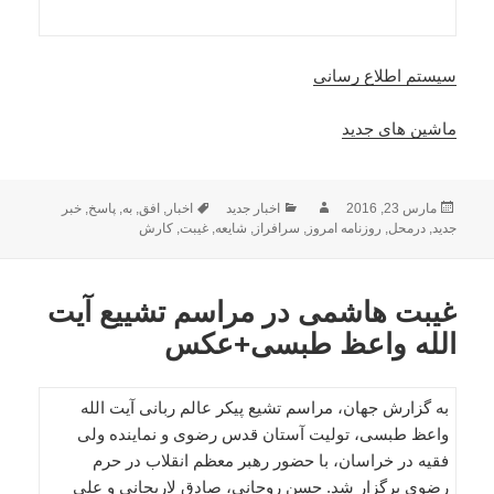
سیستم اطلاع رسانی
ماشین های جدید
ارسال
نویسنده
دسته‌ها
برچسب‌ها
مارس 23, 2016
اخبار جدید
اخبار
,
افق
,
به
,
پاسخ
,
خبر
شده
جدید
,
درمحل
,
روزنامه امروز
,
سرافراز
,
شایعه
,
غیبت
,
کارش
در
غیبت هاشمی در مراسم تشییع آیت
الله واعظ طبسی+عکس
به گزارش جهان، مراسم تشیع پیکر عالم ربانی آیت الله
واعظ طبسی، تولیت آستان قدس رضوی و نماینده ولی
فقیه در خراسان، با حضور رهبر معظم انقلاب در حرم
رضوی برگزار شد. حسن روحانی، صادق لاریجانی و علی