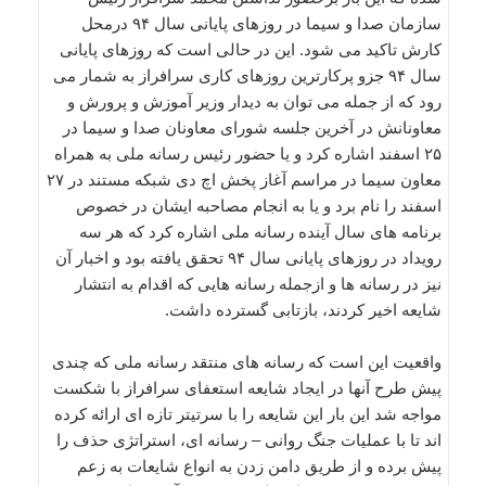
سازمان صدا و سیما در روزهای پایانی سال ۹۴ درمحل
كارش تاكید می شود. این در حالی است كه روزهای پایانی
سال ۹۴ جزو پركارترین روزهای كاری سرافراز به شمار می
رود كه از جمله می توان به دیدار وزیر آموزش و پرورش و
معاونانش در آخرین جلسه شورای معاونان صدا و سیما در
۲۵ اسفند اشاره كرد و یا حضور رئیس رسانه ملی به همراه
معاون سیما در مراسم آغاز پخش اچ دی شبكه مستند در ۲۷
اسفند را نام برد و یا به انجام مصاحبه ایشان در خصوص
برنامه های سال آینده رسانه ملی اشاره كرد كه هر سه
رویداد در روزهای پایانی سال ۹۴ تحقق یافته بود و اخبار آن
نیز در رسانه ها و ازجمله رسانه هایی كه اقدام به انتشار
شایعه اخیر كردند، بازتابی گسترده داشت.
واقعیت این است كه رسانه های منتقد رسانه ملی كه چندی
پیش طرح آنها در ایجاد شایعه استعفای سرافراز با شكست
مواجه شد این بار این شایعه را با سرتیتر تازه ای ارائه كرده
اند تا با عملیات جنگ روانی – رسانه ای، استراتژی حذف را
پیش برده و از طریق دامن زدن به انواع شایعات به زعم