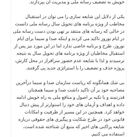
خویش به تضعیف رسانه ملی و مدیریت آن بپردازند.
یكی از دلایل این شایعه سازی را می توان در استقبال
مخاطب از ویژه برنامه های تحویل سال رسانه ملی دانست
در حالی كه رسانه های منتقد بر تهی بودن دست رسانه ملی
در ایام نوروز تاكید می كردند و اینكه صدا و سیما برای ایام
نوروز، طرح و برنامه خاصی ندارد اما در این مورد نیز پس از
استقبال مخاطبان از ویژه برنامه های تحویل سال به نتیجه
نرسیدند و لذا با شایعه عدم حضور سرافراز در محل كارش،
پروژه حذف و تضعیف را با استراتژی جدید پی گرفتند.
بی شك همانگونه كه ریاست سازمان صدا و سیما درآخرین
مصاحبه خود بر آن تاكید داشت صدا و سیما همچنان
قدرتمند و با تكیه بر اصول و منافع ملی به راه خویش ادامه
داده و اهداف و آرمان های خود را استوارتر از پیش دنبال
خواهد كرد. همچنین در این مسیر از ظرفیت و امكانات
قانونی خود در طرح شكایت و پیگیری های حقوقی درباره
شایعه پراكنی های اخیر كه منبع آن شناخته شده است،
استفاده می كنیم.