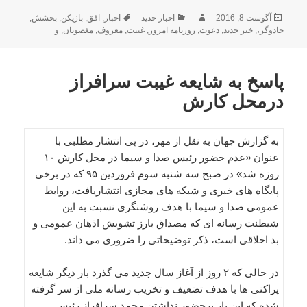
ارسال
نویسنده
دسته‌ها
برچسب‌ها
آگوست 8, 2016
اخبار جدید
اخبار
,
افق
,
بازیکن
,
بخشش
,
شده
جادوگر،
,
خبر جدید
,
دعوت
,
روزنامه امروز
,
غیبت
,
معروف
,
مغضوبان
,
و
در
پاسخ به شایعه غیبت سرافراز
درمحل کارش
به گزارش جهان به نقل از مهر، در پی انتشار مطلبی با
عنوان «عدم حضور رئیس صدا و سیما در محل كارش ۱۰
روزه شد» در صبح سه شنبه سوم فروردین ۹۵ كه در برخی
پایگاه های خبری و شبكه های مجازی انتشاریافت، روابط
عمومی صدا و سیما با هدف روشنگری نسبت به این
شیطنت رسانه ای كه مصداق بارز تشویش اذهان عمومی و
بد اخلاقی است، ذكر توضیحاتی را ضروری می داند.
در حالی كه ۲ روز از آغاز سال جدید می گذرد بار دیگر شایعه
پراكنی ها با هدف تضعیف و تخریب رسانه ملی از سر گرفته
شده كه این بار برحضور نداشتن محمد سرافراز رئیس