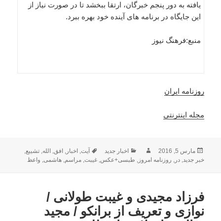
یافته به دور پنجم خبرگان، ارتقا ببخشد تا در صورت نیاز از
این جایگاه در برنامه های آینده خود بهره ببرد.
منبع:فرهنگ نیوز
روزنامه ایران
مجله اینترنتی
ارسال
نویسنده
دسته‌ها
برچسب‌ها
مارس 5, 2016
اخبار جدید
آیت
,
اخبار
,
افق
,
الله
,
تشییع
,
شده
خبر جدید
,
در
,
روزنامه امروز
,
طبسی+عکس
,
غیبت
,
مراسم
,
هاشمی
,
واعظ
در
فرزاد مجیدی و غیبت طولانی /
نوازی و تعریف از برانکو / مجید