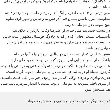
دانشگاه آزاد (جواد اسفندیاری) هم هرکدام یک بازیکن در اردوی تیم ملی
خواهند داشت.
بدین ترتیب از ۱۳ تیم حاضر در لیگ ۹ تیم در تیم ملی سهم دارند و ۴ تیم
مقاومت البرز، یاسین پیشرو قم، آذرخش بندرعباس و شهرداری ساوه
هیچ سهمی در تیم ملی ندارند.
در لیست جدید تیم ملی خبری از علیرضا وفایی بازیکن بااخلاق تیم
تأسیسات نیست. وفایی که در قم به جادوگر فوتسال مشهور است جایی
در لیست جدید تیم ملی ندارد و به نظر می‌رسد در جمع مسافران جام
جهانی‌ هم نباشد.
سعید عباسی که از دست دادن دو پنالتی در بازی با ناگویا در جام
باشگاه‌های آسیا حسابی او را سوژه کرد، در لیست جدید جای دارد.
عباسی در مدت اخیر عملکرد خوبی داشته و کادر فنی به درستی با نادیده
گرفتن اشتباه او در پنالتی‌ها، عباسی را به تیم ملی دعوت کرده است.
قدرت بهادری و فرهاد توکلی که در سه اردوی اخیر تیم ملی غیبت داشتند،
از سوی ناظم‌الشریعه به تیم ملی دعوت شدند تا اقتدار سرمربی تیم ملی
هم مشخص شود!
غیبت جادوگر، دعوت بازیکن معروف و بخشش مغضوبان