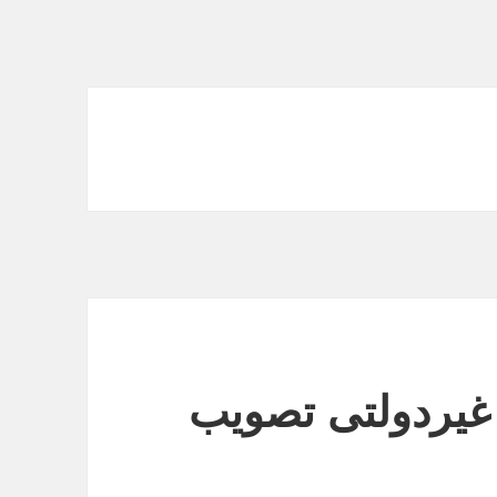
غیردولتی تصویب