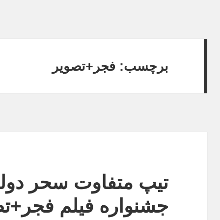
برچسب:
فجر+تصویر
تیپ متفاوت سحر دول
جشنواره فیلم فجر+ت