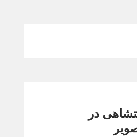
تشاهی در
صویر