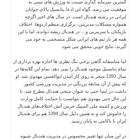
کمترین سرمایه گذاری نسبت به ورزش های تیمی به
موفقیت می رسد. گواه این ادعا پتانسیل بالای جوانان
ایرانی در رشته هندبال است. در سال های اخیر اگرچه
همواره مشکلات مدیریتی، برگزاری منظم اردوها، اختلاف
بازیکنان با سرمربی و… در هندبال ریشه دوانده، اما با این
همه هر بار تیم های ایرانی شکل منسجمی به خود می
گیرند، نتایج خوبی محقق می شود.
اما متاسفانه گاهی برخی تنگ نظری ها اجازه بهره برداری از
تمام پتانسیل موجود هندبال را نمی دهد. تمام این گلایه‌ها در
سال 1393 منجر به روی کار آمدن ابوالحسن مهدوی شد. او
که پیش از آن سابقه پررنگی در مدیریت ورزشی کشور
داشت در ابتدا حتی به عنوان منجی هندبال مطرح شد. با
این حال حتی مهدوی هم نتوانست با حمایت کامل وزارت
ورزش و کمیته ملی المپیک خرمن آتش اختلاف‌های هندبال
را خاموش کند و به همین دلیل سال 1394 هم برای هندبال
ایران با ناکامی به پایان رسید.
در این میان تنها تغییر محسوس در مدیریت هندبال شیوه