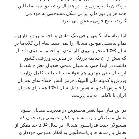
بازیکنان با سرمربی و… در هندبال ریشه دوانده، اما با این
همه هر بار تیم های ایرانی شکل منسجمی به خود می
گیرند، نتایج خوبی محقق می شود.
اما متاسفانه گاهی برخی تنگ نظری ها اجازه بهره برداری از
تمام پتانسیل موجود هندبال را نمی دهد. تمام این گلایه‌ها در
سال 1393 منجر به روی کار آمدن ابوالحسن مهدوی شد. او
که پیش از آن سابقه پررنگی در مدیریت ورزشی کشور
داشت در ابتدا حتی به عنوان منجی هندبال مطرح شد. با
این حال حتی مهدوی هم نتوانست با حمایت کامل وزارت
ورزش و کمیته ملی المپیک خرمن آتش اختلاف‌های هندبال
را خاموش کند و به همین دلیل سال 1394 هم برای هندبال
ایران با ناکامی به پایان رسید.
در این میان تنها تغییر محسوس در مدیریت هندبال شیوه
تعامل مسئولان با رسانه ها و افکار عمومی بود، چنان که
مسئولان جدید فدراسیون هندبال در سال 94 تا حد ممکن از
تعامل با رسانه ها و پاسخگویی به افکار عمومی خودداری