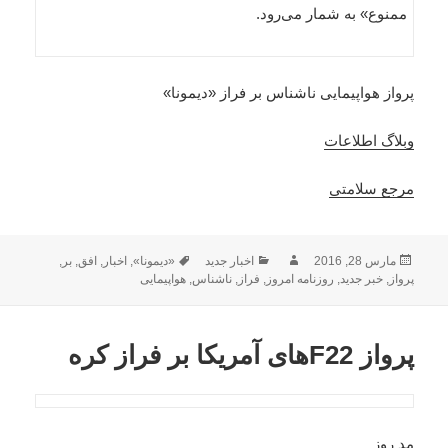
ممنوع» به شمار می‌رود.
پرواز هواپیمایی ناشناس بر فراز «دیمونا»
وبلاگ اطلاعات
مرجع سلامتی
ارسال
نویسنده
دسته‌ها
برچسب‌ها
مارس 28, 2016
اخبار جدید
«دیمونا»
,
اخبار
,
افق
,
بر
,
شده
پرواز
,
خبر جدید
,
روزنامه امروز
,
فراز
,
ناشناس
,
هواپیمایی
در
پرواز F22های آمریکا بر فراز کره
مد روز