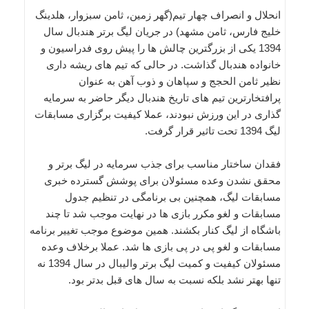
انحلال و انصراف چهار تیم(گهر زمین، ثامن سبزوار، هلدینگ
خلیج فارس، ثامن مشهد) در جریان لیگ برتر هندبال سال
1394 یکی از بزرگترین چالش‌ ها را پیش روی فدراسیون و
خانواده هندبال گذاشت. در حالی که تیم های ریشه داری
نظیر ثامن الحجج و سپاهان و ذوب آهن به عنوان
پرافتخارترین تیم های تاریخ هندبال دیگر حاضر به سرمایه
‌گذاری در این ورزش نبودند، عملا کیفیت برگزاری مسابقات
لیگ 1394 تحت تاثیر قرار گرفت.
فقدان ساختار مناسب برای جذب سرمایه در لیگ برتر و
محقق نشدن وعده مسئولان برای پوشش گسترده خبری
مسابقات لیگ، همچنین بی برنامگی در تنظیم جدول
مسابقات و لغو مکرر بازی ها در نهایت موجب شد تا چند
باشگاه از لیگ کنار بکشند. همین موضوع موجب تغییر برنامه
مسابقات و لغو پی در پی بازی ها شد. عملا برخلاف وعده
مسئولان کیفیت و کمیت لیگ برتر والیبال در سال 1394 نه
تنها بهتر نشد بلکه نسبت به سال های قبل بدتر بود.