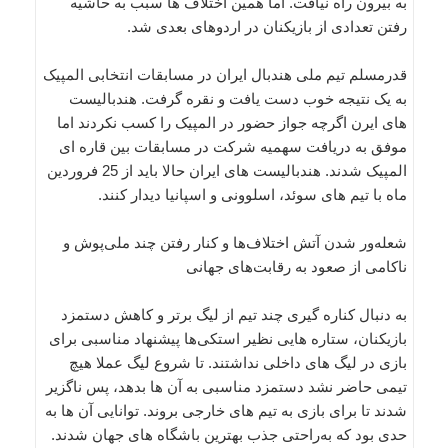
به بیرون راه نیافت. اما همین اختلاف ها سبب به حاشیه
رفتن تعدادی از بازیکنان در اردوهای بعدی شد.
قدرمسلم تیم ملی هندبال ایران در مسابقات انتخابی المپیک
به یک نتیجه خوب دست یافت و نقره گرفت. هندبالیست
های ایرن اگرچه جواز حضور در المپیک را کسب نکردند اما
موفق به دریافت سهمیه شرکت در مسابقات بین قاره ای
المپیک شدند. هندبالیست های ایران حالا باید از 25 فروردین
ماه با تیم های سوئد، اسلوونی و اسپانیا دیدار کنند.
شعله‌ور شدن آتش اختلاف‌ها و کنار رفتن چند ملی‌پوش و
ناکامی از صعود به رقابت‌های جهانی
به دنبال کناره گیری چند تیم از لیگ برتر و کاهش دستمزد
بازیکنان، ستاره هایی نظیر استکی‌ها پیشنهاد مناسبی برای
بازی در لیگ های داخلی نداشتند. تا شروع لیگ عملا هیچ
تیمی حاضر نشد دستمزد مناسبی به آن ها بدهد، پس ناگزیر
شدند تا برای بازی به تیم های خارجی بروند. توانایی آن ها به
حدی بود که به‌راحتی جذب بهترین باشگاه های جهان شدند.