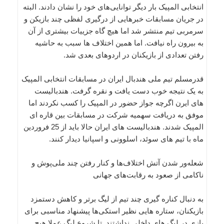
انتخابی المپیک بار دیگر توانایی‌های خود را نشان دادند. البته
در جریان مسابقات خبرهایی از درگیری لفظی چند بازیکن و
سرمربی تیم منتشر شد اما هیچ گاه جزییات بیشتری از آن
به بیرون راه نیافت. اما همین اختلاف ها سبب به حاشیه
رفتن تعدادی از بازیکنان در اردوهای بعدی شد.
قدرمسلم تیم ملی هندبال ایران در مسابقات انتخابی المپیک
به یک نتیجه خوب دست یافت و نقره گرفت. هندبالیست
های ایرن اگرچه جواز حضور در المپیک را کسب نکردند اما
موفق به دریافت سهمیه شرکت در مسابقات بین قاره ای
المپیک شدند. هندبالیست های ایران حالا باید از 25 فروردین
ماه با تیم های سوئد، اسلوونی و اسپانیا دیدار کنند.
شعله‌ور شدن آتش اختلاف‌ها و کنار رفتن چند ملی‌پوش و
ناکامی از صعود به رقابت‌های جهانی
به دنبال کناره گیری چند تیم از لیگ برتر و کاهش دستمزد
بازیکنان، ستاره هایی نظیر استکی‌ها پیشنهاد مناسبی برای
بازی در لیگ های داخلی نداشتند. تا شروع لیگ عملا هیچ