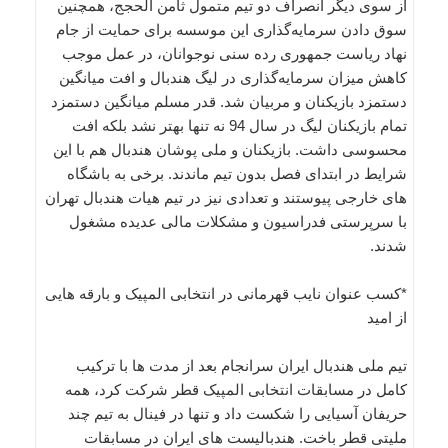
از سوی دیگر انصراف دو تیم متمول ثامن الحجج، همچنین
سوق دادن سرمایه‌گذاری این موسسه برای حمایت از جام
نهاد ریاست جمهوری رده سنی نوجوانان، در عمل موجب
کاهش میزان سرمایه‌گذاری در لیگ هندبال و افت میانگین
دستمزد بازیکنان و مربیان شد. قدر مسلم میانگین دستمزد
تمام بازیکنان لیگ در سال 94 نه تنها بهتر نشد بلکه افت
محسوسی داشت. بازیکنان و ملی پوشان هندبال هم با این
شرایط در ابتدای فصل بدون تیم ماندند. برخی به باشگاه
های خارجی پیوستند و تعدادی نیز در تیم هیات هندبال تهران
با سرپرستی فدراسیون و مشکلات مالی عدیده مشغول
شدند.
*کسب عنوان نایب قهرمانی در انتخابی المپیک و بارقه هایی
از امید
تیم ملی هندبال ایران سرانجام بعد از مدت ها با ترکیب
کامل در مسابقات انتخابی المپیک قطر شرکت کرد، همه
حریفان آسیایی را شکست داد و تنها در فینال به تیم چند
ملیتی قطر باخت. هندبالیست های ایران در مسابقات