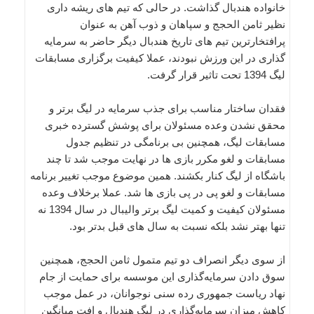
خانواده هندبال گذاشت. در حالی که تیم های ریشه داری
نظیر ثامن الحجج و سپاهان و ذوب آهن به عنوان
پرافتخارترین تیم های تاریخ هندبال دیگر حاضر به سرمایه
‌گذاری در این ورزش نبودند، عملا کیفیت برگزاری مسابقات
لیگ 1394 تحت تاثیر قرار گرفت.
فقدان ساختار مناسب برای جذب سرمایه در لیگ برتر و
محقق نشدن وعده مسئولان برای پوشش گسترده خبری
مسابقات لیگ، همچنین بی برنامگی در تنظیم جدول
مسابقات و لغو مکرر بازی ها در نهایت موجب شد تا چند
باشگاه از لیگ کنار بکشند. همین موضوع موجب تغییر برنامه
مسابقات و لغو پی در پی بازی ها شد. عملا برخلاف وعده
مسئولان کیفیت و کمیت لیگ برتر والیبال در سال 1394 نه
تنها بهتر نشد بلکه نسبت به سال های قبل بدتر بود.
از سوی دیگر انصراف دو تیم متمول ثامن الحجج، همچنین
سوق دادن سرمایه‌گذاری این موسسه برای حمایت از جام
نهاد ریاست جمهوری رده سنی نوجوانان، در عمل موجب
کاهش میزان سرمایه‌گذاری در لیگ هندبال و افت میانگین