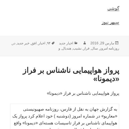
گوشی
سپهر نیوز
ارسال
نویسنده
دسته‌ها
برچسب‌ها
مارس 29, 2016
اخبار جدید
۹۴
,
اخبار
,
افق
,
خبر جدید
,
در
,
شده
روزنامه امروز
,
سال
,
فراز
,
نشیب
,
هندبال
,
و
در
پرواز هواپیمایی ناشناس بر فراز
«دیمونا»
پرواز هواپیمایی ناشناس بر فراز «دیمونا»
به گزارش جهان به نقل از فارس، روزنامه صهیونیستی
«معاریو» در شماره امروز (دوشنبه ) خود اعلام کرد پرواز یک
هواپیمای ناشناس بر فراز تاسیسات هسته‌ای «دیمونا» واقع