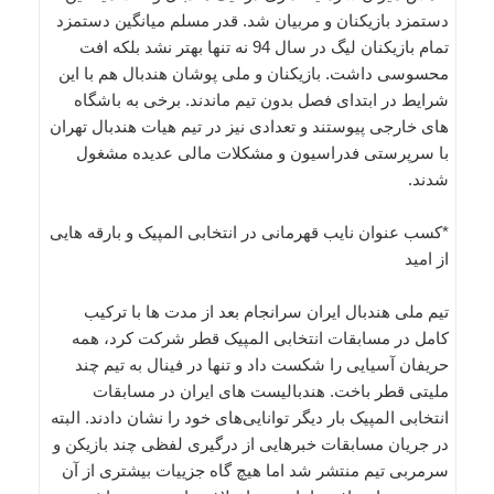
دستمزد بازیکنان و مربیان شد. قدر مسلم میانگین دستمزد
تمام بازیکنان لیگ در سال 94 نه تنها بهتر نشد بلکه افت
محسوسی داشت. بازیکنان و ملی پوشان هندبال هم با این
شرایط در ابتدای فصل بدون تیم ماندند. برخی به باشگاه
های خارجی پیوستند و تعدادی نیز در تیم هیات هندبال تهران
با سرپرستی فدراسیون و مشکلات مالی عدیده مشغول
شدند.
*کسب عنوان نایب قهرمانی در انتخابی المپیک و بارقه هایی
از امید
تیم ملی هندبال ایران سرانجام بعد از مدت ها با ترکیب
کامل در مسابقات انتخابی المپیک قطر شرکت کرد، همه
حریفان آسیایی را شکست داد و تنها در فینال به تیم چند
ملیتی قطر باخت. هندبالیست های ایران در مسابقات
انتخابی المپیک بار دیگر توانایی‌های خود را نشان دادند. البته
در جریان مسابقات خبرهایی از درگیری لفظی چند بازیکن و
سرمربی تیم منتشر شد اما هیچ گاه جزییات بیشتری از آن