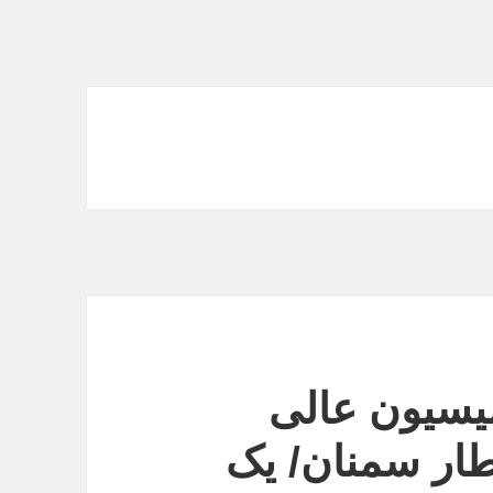
میسیون عالی
طار سمنان/ یک