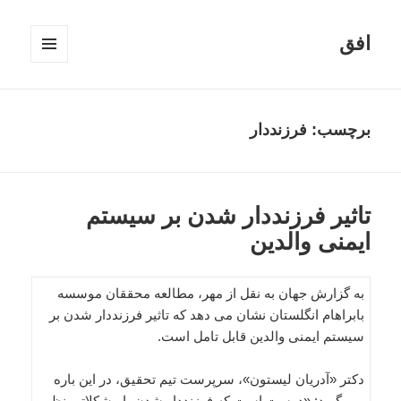
افق
فهرست
و
ابزارک‌ها
برچسب:
فرزنددار
تاثیر فرزنددار شدن بر سیستم
ایمنی والدین
به گزارش جهان به نقل از مهر، مطالعه محققان موسسه
بابراهام انگلستان نشان می دهد که تاثیر فرزنددار شدن بر
سیستم ایمنی والدین قابل تامل است.
دکتر «آدریان لیستون»، سرپرست تیم تحقیق، در این باره
می گوید: «درست است که فرزنددار شدن با مشکلاتی نظیر