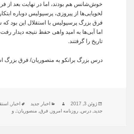
لخویایی‌ها از پیروزی، پرسپولیس دوباره ابتک
فرق بزرگ پرسپولیس با استقلال این بود که سر
اما آبی‌ها به امید واهی حفظ نتیجه دیدار رفت
تاریخ را گرفتند.
درس بزرگ برانکو به منصوریان/ فرق بزرگ ا
ارسال
نویسنده
دسته‌ها
برچسب‌ها
ژوئن 3, 2017
اخبار جدید
اخبار
,
استق
شده
جدید
,
درس
,
روزنامه امروز
,
فرق
,
منصوریان:
,
و
در