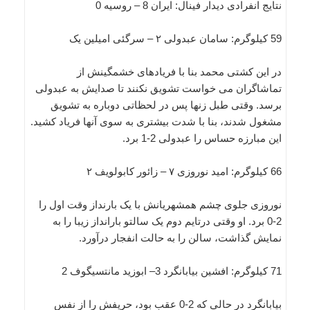
نتایج انفرادی دیدار فینال: ایران 8 – روسیه 0
59 کیلوگرم: سامان عبدولی ۲ – سرگئی امیلین یک
در این کشتی محمد بنا با فریادهای خشمگینش از
تماشاگران می خواست تشویق نکنند تا صدایش به عبدولی
برسد. وقتی طبل زنها پس در لحظاتی دوباره به تشویق
مشغول شدند، بنا با شدت بیشتری به سوی آنها فریاد کشید.
این مبارزه حساس را عبدولی 2-1 برد.
66 کیلوگرم: امید نوروزی ۷ – زائور کابولویف ۲
نوروزی جلوی چشم همشهریانش با یک بارنداز وقت اول را
2-0 برد. او وقتی درتایم دوم یک سالتو بارانداز زیبا را به
نمایش گذاشت، سالن را به حالت انفجار درآورد.
71 کیلوگرم: افشین بیابانگرد 3– ابوزید مانتسیگوف 2
بیابانگرد در حالی که 2-0 عقب بود، حریفش را از نفس