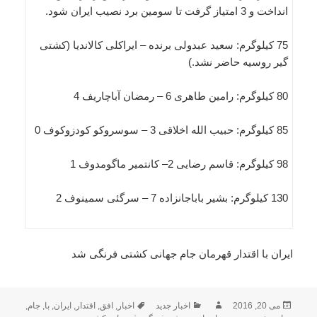
انداخت و 3 امتیاز گرفت تا سومین برد نصیب ایران شود.
75 کیلوگرم: سعید عبدولی برنده – ایراکلی کالاندیا (کشتی
گیر روسیه حاضر نشد.)
80 کیلوگرم: رامین طاهری 6 – رمضان آباچاریف 4
85 کیلوگرم: حبیب الله اخلاقی 3 – سوسروکو کودزوکوف 0
98 کیلوگرم: قاسم رضایی 2– کانتمیر ماگومدوف 1
130 کیلوگرم: بشیر باباجانزاده 7 – سرگئی سمینوف 2
ایران با اقتدار قهرمان جام جهانی کشتی فرنگی شد
ارسال
نویسنده
دسته‌ها
برچسب‌ها
می 20, 2016
اخبار جدید
اخبار
,
افق
,
اقتدار
,
ایران
,
با
,
جام
,