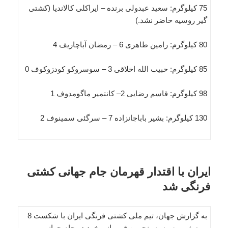
75 کیلوگرم: سعید عبدولی برنده – ایراکلی کالاندیا (کشتی
گیر روسیه حاضر نشد.)
80 کیلوگرم: رامین طاهری 6 – رمضان آباچاریف 4
85 کیلوگرم: حبیب الله اخلاقی 3 – سوسروکو کودزوکوف 0
98 کیلوگرم: قاسم رضایی 2– کانتمیر ماگومدوف 1
130 کیلوگرم: بشیر باباجانزاده 7 – سرگئی سمینوف 2
ایران با اقتدار قهرمان جام جهانی کشتی
فرنگی شد
به گزارش جهان، تیم ملی کشتی فرنگی ایران با شکست 8
بر صفر روسیه به پنجمین قهرمانی خود در جام جهانی