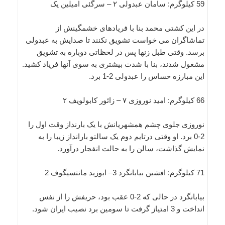
59 کیلوگرم: سامان عبدولی ۲ – سرگئی امیلین یک
در این کشتی محمد بنا با فریادهای خشمگینش از
تماشاگران می خواست تشویق نکنند تا صدایش به عبدولی
برسد. وقتی طبل زنها پس در لحظاتی دوباره به تشویق
مشغول شدند، بنا با شدت بیشتری به سوی آنها فریاد کشید.
این مبارزه حساس را عبدولی 2-1 برد.
66 کیلوگرم: امید نوروزی ۷ – زائور کابولویف ۲
نوروزی جلوی چشم همشهریانش با یک بارنداز وقت اول را
2-0 برد. او وقتی درتایم دوم یک سالتو بارانداز زیبا را به
نمایش گذاشت، سالن را به حالت انفجار درآورد.
71 کیلوگرم: افشین بیابانگرد 3– ابوزید مانتسیگوف 2
بیابانگرد در حالی که 2-0 عقب بود، حریفش را از نفس
انداخت و 3 امتیاز گرفت تا سومین برد نصیب ایران شود.