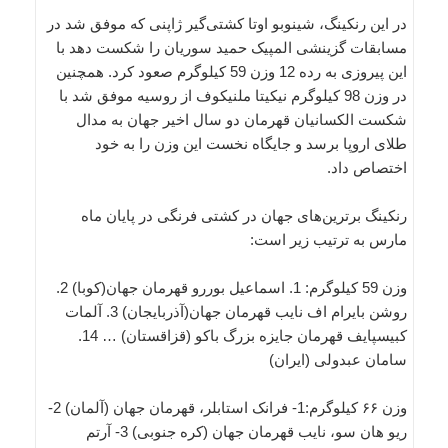
در این رنکینگ، شینوبو اوتا کشتی‌گیر ژاپنی که موفق شد در
مسابقات گزینشی المپیک حمید سوریان را شکست دهد با
این پیروزی به رده 12 وزن 59 کیلوگرم صعود کرد. همچنین
در وزن 98 کیلوگرم نیکیتا ملنیکوف از روسیه موفق شد با
شکست الکسانیان قهرمان دو سال اخیر جهان به مدال
طلای اروپا برسد و جایگاه نخست این وزن را به خود
اختصاص داد.
رنکینگ برترین‌های جهان در کشتی فرنگی در پایان ماه
مارس به ترتیب زیر است:
وزن 59 کیلوگرم: 1. اسماعیل بوررو قهرمان جهان(کوبا) 2.
روشن بایرام اف نایب قهرمان جهان(آذربایجان) 3. آلمات
کبیسپایف قهرمان جایزه بزرگ باکو (قزاقستان) … 14.
سامان عبدولی (ایران)
وزن ۶۶ کیلوگرم:1- فرانک استابلر، قهرمان جهان (آلمان) 2-
ریو هان سو، نایب قهرمان جهان (کره جنوبی) 3- آرتم