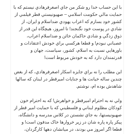
با اين حساب خدا رو شکر من جاي اصغرفرهادي نيستم که با
حمايت مالي حکومت اسلامي – صهيونيستي قطر فيلمي از
کشور خود بسازم که اعراب يهودي ضداسلام و ايران، از
شادي در پوست خود نگنجند! تا امروز، هيچگاه اين قدر از
ذوق زدگي و شادي حاکمان خائن و ضداسلام اعراب،
عصباني نبودم! و قطعا هرکسي براي خودش اعتقادات و
باورهايي نسبت به اسلام، کشور، سياست، جهان و
قدرتمندان دارد که به خودش مربوط است!
اين مطلب را نه براي جايزه اسکار اصغرفرهادي، که از بغض
چندين ساله خيانت ها و جنايات اميرقطر در لبنان که سالها
شاهدش بوده ام، نوشتم.
ولي نه به احترام اميرقطر و خواهرش! که به احترام خون
کودکان مظلوم لبناني و فلسطيني که با حمايت امير قطر از
صهيونيستها، به جاي نشستن در کلاس مدرسه و دانشگاه،
پيکر پاره پاره شان در زير خروارها خاک مدفون است! و
قطعا اگر امروز مي بودند، در ميانشان دهها کارگردان،