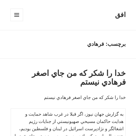
افق
فهرست
و
ابزارک‌ها
برچسب:
فرهادي
خدا را شکر که من جاي اصغر
فرهادي نيستم
خدا را شکر که من جاي اصغر فرهادي نيستم
به گزارش جهان نیوز، اگر قبلا در غرب شاهد حمايت و
هدايت حاکمان مسيحي صهيونيستي از جنايات رژيم
اشغالگر و نژادپرست اسرائيل در لبنان و فلسطين بوديم،
چند سالي است که واژه مسيحي- صهيونيستي جاي خود را