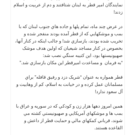
نمايندگان امير قطر به لبنان شتافتند و دم از عربيت و اسلام
زدند!
در عرض چند ماه، تمام پلها و جاده هاي جنوب لبنان که با
بمب و موشکهايي که از قطر آمده بودند منفجر شده و
تخريب شده بودند، بازسازي شد! و جالب اينکه در کنار آنها،
بخصوص در کنار مساجد شيعيان که اولين هدف موشک
صهيونيستها بود، اين کتيبه سنگي نصب شد:
“به فرمان و مساعدت اميرقطر اين مکان بازسازي شد.”
قطر همواره به عنوان “شريک دزد و رفيق قافله” براي
مسلمانان عمل کرده و در خيانت به اسلام، کم از وهابيت و
آل سعود ندارد!
همين امروز دهها هزار زن و کودکي که در سوريه و عراق با
بمب ها و موشکهاي آمريکايي و صهيونيستي کشته مي
شوند، قرباني کمکهاي مالي و حمايت قطر از داعش و
القاعده هستند.