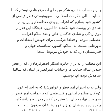
با اين حساب خدا رو شکر من جاي اصغرفرهادي نيستم که با
حمايت مالي حکومت اسلامي – صهيونيستي قطر فيلمي از
کشور خود بسازم که اعراب يهودي ضداسلام و ايران، از
شادي در پوست خود نگنجند! تا امروز، هيچگاه اين قدر از
ذوق زدگي و شادي حاکمان خائن و ضداسلام اعراب،
عصباني نبودم! و قطعا هرکسي براي خودش اعتقادات و
باورهايي نسبت به اسلام، کشور، سياست، جهان و
قدرتمندان دارد که به خودش مربوط است!
اين مطلب را نه براي جايزه اسکار اصغرفرهادي، که از بغض
چندين ساله خيانت ها و جنايات اميرقطر در لبنان که سالها
شاهدش بوده ام، نوشتم.
ولي نه به احترام اميرقطر و خواهرش! که به احترام خون
کودکان مظلوم لبناني و فلسطيني که با حمايت امير قطر از
صهيونيستها، به جاي نشستن در کلاس مدرسه و دانشگاه،
پيکر پاره پاره شان در زير خروارها خاک مدفون است! و
قطعا اگر امروز مي بودند، در ميانشان دهها کارگردان،