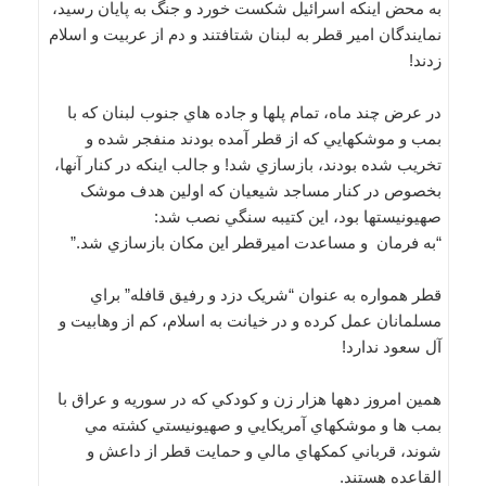
به محض اينکه اسرائيل شکست خورد و جنگ به پايان رسيد،
نمايندگان امير قطر به لبنان شتافتند و دم از عربيت و اسلام
زدند!
در عرض چند ماه، تمام پلها و جاده هاي جنوب لبنان که با
بمب و موشکهايي که از قطر آمده بودند منفجر شده و
تخريب شده بودند، بازسازي شد! و جالب اينکه در کنار آنها،
بخصوص در کنار مساجد شيعيان که اولين هدف موشک
صهيونيستها بود، اين کتيبه سنگي نصب شد:
“به فرمان و مساعدت اميرقطر اين مکان بازسازي شد.”
قطر همواره به عنوان “شريک دزد و رفيق قافله” براي
مسلمانان عمل کرده و در خيانت به اسلام، کم از وهابيت و
آل سعود ندارد!
همين امروز دهها هزار زن و کودکي که در سوريه و عراق با
بمب ها و موشکهاي آمريکايي و صهيونيستي کشته مي
شوند، قرباني کمکهاي مالي و حمايت قطر از داعش و
القاعده هستند.