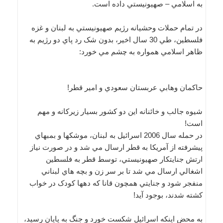
به اسلامي – صهيونيستي داده است.
در تمام حملات وحشيانه رژيم صهيونيستي به لبنان و غزه
فلسطين، طي 30 سال اخير، بدون شک رد پاي دو رژيم به
ظاهر اسلامي همواره به چشم مي خورد:
حاکمان وهابي عربستان سعودي و امير قطر!
شيوه جالب و خائنانه اين دو کشور بسيار زيرکانه و مهم
است!
در حمله سال 2006 اسرائيل به لبنان، موشکها و بمبهاي
پيشرفته از آمريکا به قطر ارسال مي شد و در صورت نياز
ارتش جنايتکار صهيونيستي، توسط قطر به فلسطين
اشغالي ارسال مي شد تا بر سر زن و بچه هاي لبناني
منفجر شود و جنايتي همچون قانا که دهها کودک در خواب
کشته شدند، بوجود آيد!
به محض اينکه اسرائيل شکست خورد و جنگ به پايان رسيد،