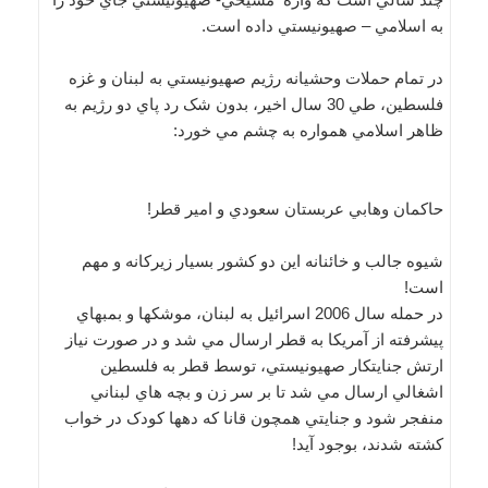
به اسلامي – صهيونيستي داده است.
در تمام حملات وحشيانه رژيم صهيونيستي به لبنان و غزه
فلسطين، طي 30 سال اخير، بدون شک رد پاي دو رژيم به
ظاهر اسلامي همواره به چشم مي خورد:
حاکمان وهابي عربستان سعودي و امير قطر!
شيوه جالب و خائنانه اين دو کشور بسيار زيرکانه و مهم
است!
در حمله سال 2006 اسرائيل به لبنان، موشکها و بمبهاي
پيشرفته از آمريکا به قطر ارسال مي شد و در صورت نياز
ارتش جنايتکار صهيونيستي، توسط قطر به فلسطين
اشغالي ارسال مي شد تا بر سر زن و بچه هاي لبناني
منفجر شود و جنايتي همچون قانا که دهها کودک در خواب
کشته شدند، بوجود آيد!