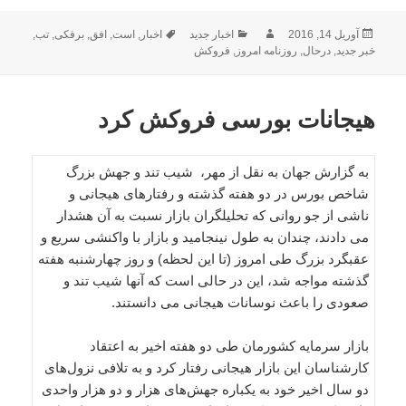
ارسال
نویسنده
دسته‌ها
برچسب‌ها
آوریل 14, 2016
اخبار جدید
اخبار
,
است
,
افق
,
برفکی
,
تب
,
شده
خبر جدید
,
درحال
,
روزنامه امروز
,
فروکش
در
هیجانات بورسی فروکش کرد
به گزارش جهان به نقل از مهر، شیب تند و جهش بزرگ
شاخص بورس در دو هفته گذشته و رفتارهای هیجانی و
ناشی از جو روانی که تحلیلگران بازار نسبت به آن هشدار
می دادند، چندان به طول نینجامید و بازار با واکنشی سریع و
عقبگرد بزرگ طی امروز (تا این لحظه) و روز چهارشنبه هفته
گذشته مواجه شد، این در حالی است که آنها شیب تند و
صعودی را باعث نوسانات هیجانی می دانستند.
بازار سرمایه کشورمان طی دو هفته اخیر به اعتقاد
کارشناسان این بازار هیجانی رفتار کرد و به تلافی نزول‌های
دو سال اخیر خود به یکباره جهش‌های هزار و دو هزار واحدی