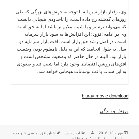
وی، رفتار بازار سرمایه با توجه به جهش‌های بزرگی که طی
روزهای گذشته رخ داده است، را تاحدودی هیجانی دانست
که می‌تواند نرم تر و با شیب ملایم تر باشد اما به حق است.
وی در ادامه افزود: این افزایش‌ها به سود بازار سرمایه
است، در اصل رشد حق بازار است. افت بازار سرمایه دو
سال به طول انجامید که این به دلیل نامعلوم بودن وضعیت
بازار بود. البته در حال حاضر که وضعیت مشخص است و
افق‌های روشن اقتصادی وجود دارد اما شیب تند و صعودی
به این شدت باعث نوسانات هیجانی خواهد شد.
bluray movie download
ورزش و زندگی
ارسال
نویسنده
دسته‌ها
برچسب‌ها
فوریه 13, 2016
اخبار جدید
اخبار
,
افق
,
بورسی
,
خبر جدید
,
شده
روزنامه امروز
,
فروکش
,
کرد
,
هیجانات