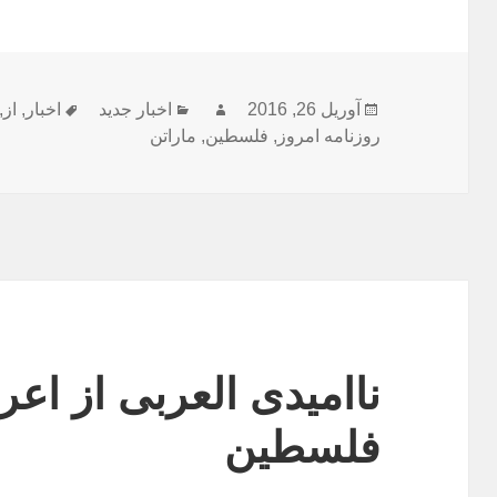
ارسال
نویسنده
دسته‌ها
برچسب‌ه
آوریل 26, 2016
اخبار جدید
اخبار
,
از
,
شده
روزنامه امروز
,
فلسطین
,
ماراتن
در
ناامیدی العربی از اعر
فلسطین