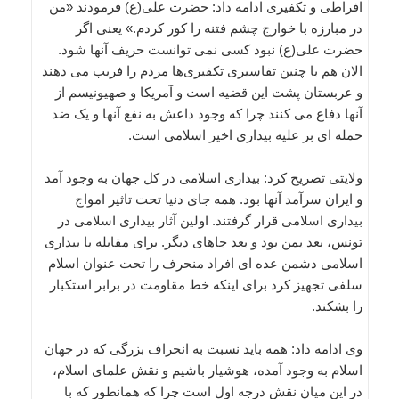
افراطی و تکفیری ادامه داد: حضرت علی(ع) فرمودند «من
در مبارزه با خوارج چشم فتنه را کور کردم.» یعنی اگر
حضرت علی(ع) نبود کسی نمی توانست حریف آنها شود.
الان هم با چنین تفاسیری تکفیری‌ها مردم را فریب می دهند
و عربستان پشت این قضیه است و آمریکا و صهیونیسم از
آنها دفاع می کنند چرا که وجود داعش به نفع آنها و یک ضد
حمله ای بر علیه بیداری اخیر اسلامی است.
ولایتی تصریح کرد: بیداری اسلامی در کل جهان به وجود آمد
و ایران سرآمد آنها بود. همه جای دنیا تحت تاثیر امواج
بیداری اسلامی قرار گرفتند. اولین آثار بیداری اسلامی در
تونس، بعد یمن بود و بعد جاهای دیگر. برای مقابله با بیداری
اسلامی دشمن عده ای افراد منحرف را تحت عنوان اسلام
سلفی تجهیز کرد برای اینکه خط مقاومت در برابر استکبار
را بشکند.
وی ادامه داد: همه باید نسبت به انحراف بزرگی که در جهان
اسلام به وجود آمده، هوشیار باشیم و نقش علمای اسلام،
در این میان نقش درجه اول است چرا که همانطور که با