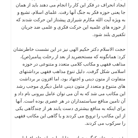
ایجاد انحراف در فکر این کار را انجام می دهند باید از همان
جا یعنی حوزه فکر به جنگ آنها رفت. علمای اسلام، تشیع و
به ویژه آیت الله مکارم شیرازی پیشتاز این حرکت شدند که
از حوزه های علمیه این حرکت فکری و علمی ضد جریان
تکفیری بلند شود.
حجت الاسلام دکتر حکیم الهی نیز در این نشست خاطرنشان
کرد: همانگونه که مستحضرید از بعد از رحلت پیامبر(ص)،
مذاهب فقهی و مکاتب کلامی متعدد و متنوعی در حوزه
اسلامی شکل گرفت. دلیل تنوع مذاهب فقهی برداشتهای
متفاوت از متون دینی و اجتهاد بود، اما افزون بر برداشت
های متنوع و متعدد از متون دینی عامل دیگری موجب رشد
این مکاتب می شد که به آن می توان عامل بیرونی نام داد و
آن تامین منافع سیاستمداران در هر عصری بوده است. آنها
برای اینکه به منافع بیشتری دست یابند هر از چندگاهی یکی
از این مکاتب را ترویج می کردند و یا گاهی این مکاتب فقهی
را سرکوب می کردند.
رئیس دبیرخانه کنگره جهانی مقابله با جریان های افراطی و