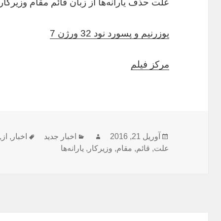
علت حذف یارانه‌ها از زبان قائم مقام وزیرکار
یوزرنیم و پسورد نود 32 ورژن 7
مرکز فیلم
ارسال
نویسنده
دسته‌ها
برچسب‌ه
آوریل 21, 2016
اخبار جدید
اخبار
,
از
,
شده
علت
,
قائم
,
مقام
,
وزیرکار
,
یارانه‌ها
در