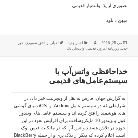
تصویری از یک وانت‌بار قدیمی
میهن دانلود
ارسال
نویسنده
دسته‌ها
برچسب‌ها
می 25, 2016
اخبار جدید
اخبار
,
از
,
افق
,
تصویری
,
خبر
شده
جدید
,
روزنامه امروز
,
قدیمی
,
وانت‌بار
,
یک
در
خداحافظی واتس‌آپ با
سیستم‌عامل‌های قدیمی
به گزارش جهان، فارس به نقل از ونچربیت خبر داد، در
شرایطی که دو سیستم عامل Android و iOS دنیای گوشی
های هوشمند را فتح کرده اند و سیستم عامل های ویندوز
فون و ویندوز 10 مایکروسافت برای افزایش نفوذ در این
حوزه در تلاش هستند واتس آپ که در مالکیت فیس بوک
است اعلام کرده که دیگر از بلاک بری و از جمله BlackBerry