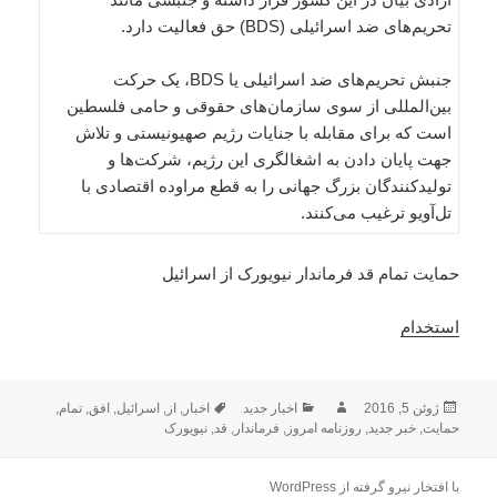
تحریم‌های ضد اسرائیلی (BDS) حق فعالیت دارد.
جنبش تحریم‌های ضد اسرائیلی یا BDS، یک حرکت
بین‌المللی از سوی سازمان‌های حقوقی و حامی فلسطین
است که برای مقابله با جنایات رژیم صهیونیستی و تلاش
جهت پایان دادن به اشغالگری این رژیم، شرکت‌ها و
تولیدکنندگان بزرگ جهانی را به قطع مراوده اقتصادی با
تل‌آویو ترغیب می‌کنند.
حمایت تمام قد فرماندار نیویورک از اسرائیل
استخدام
ارسال
نویسنده
دسته‌ها
برچسب‌ها
ژوئن 5, 2016
اخبار جدید
اخبار
,
از
,
اسرائیل
,
افق
,
تمام
,
شده
حمایت
,
خبر جدید
,
روزنامه امروز
,
فرماندار
,
قد
,
نیویورک
در
با افتخار نیرو گرفته از WordPress