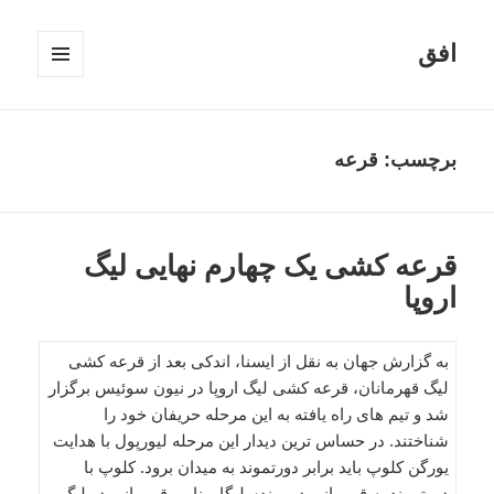
افق
فهرست
و
ابزارک‌ها
برچسب:
قرعه
قرعه کشی یک چهارم نهایی لیگ
اروپا
به گزارش جهان به نقل از ایسنا، اندکی بعد از قرعه کشی
لیگ قهرمانان، قرعه کشی لیگ اروپا در نیون سوئیس برگزار
شد و تیم های راه یافته به این مرحله حریفان خود را
شناختند. در حساس ترین دیدار این مرحله لیورپول با هدایت
یورگن کلوپ باید برابر دورتموند به میدان برود. کلوپ با
دورتموند به قهرمانی در بوندسلیگا و نایب قهرمانی در لیگ