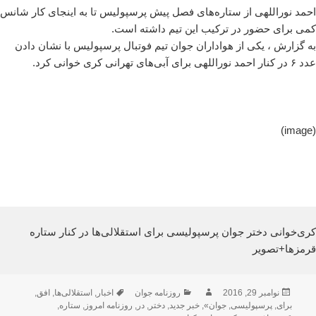
احمد نوراللهی از ستاره‌های فصل پیش پرسپولیس تا به اینجای کار شانس
کمی برای حضور در ترکیب این تیم داشته است.
به گزارش ، یکی از هواداران جوان تیم فوتبال پرسپولیس با نشان دادن
عدد ۶ در کنار احمد نوراللهی برای آبی‌های تهرانی کری خوانی کرد.
(image)
کری‌خوانی دختر جوان پرسپولیسی برای استقلالی‌ها در کنار ستاره
قرمزها+تصویر
ارسال
نویسنده
دسته‌ها
برچسب‌ها
نوامبر 29, 2016
روزنامه جوان
اخبار
,
استقلالی‌ها
,
افق
,
شده
برای
,
پرسپولیسی
,
جوان»
,
خبر جدید
,
دختر
,
در
,
روزنامه امروز
,
ستاره
,