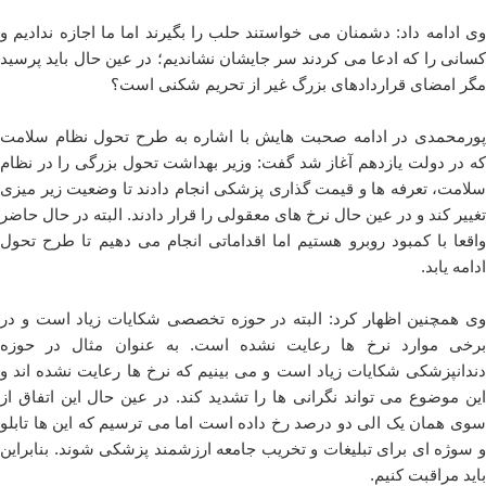
وی ادامه داد: دشمنان می خواستند حلب را بگیرند اما ما اجازه ندادیم و
کسانی را که ادعا می کردند سر جایشان نشاندیم؛ در عین حال باید پرسید
مگر امضای قراردادهای بزرگ غیر از تحریم شکنی است؟
پورمحمدی در ادامه صحبت هایش با اشاره به طرح تحول نظام سلامت
که در دولت یازدهم آغاز شد گفت: وزیر بهداشت تحول بزرگی را در نظام
سلامت، تعرفه ها و قیمت گذاری پزشکی انجام دادند تا وضعیت زیر میزی
تغییر کند و در عین حال نرخ های معقولی را قرار دادند. البته در حال حاضر
واقعا با کمبود روبرو هستیم اما اقداماتی انجام می دهیم تا طرح تحول
ادامه یابد.
وی همچنین اظهار کرد: البته در حوزه تخصصی شکایات زیاد است و در
برخی موارد نرخ ها رعایت نشده است. به عنوان مثال در حوزه
دندانپزشکی شکایات زیاد است و می بینیم که نرخ ها رعایت نشده اند و
این موضوع می تواند نگرانی ها را تشدید کند. در عین حال این اتفاق از
سوی همان یک الی دو درصد رخ داده است اما می ترسیم که این ها تابلو
و سوژه ای برای تبلیغات و تخریب جامعه ارزشمند پزشکی شوند. بنابراین
باید مراقبت کنیم.