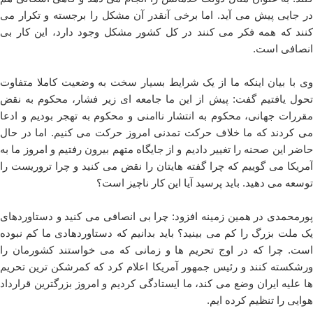
در جایی پیش می آید. اما برخی آنقدر آن مشکل را برجسته و تکرار می
کنند که همه فکر می کنند در کل کشور مشکل وجود دارد، این کار بی
انصافی است.
وی با بیان اینکه ما از یک شرایط بسیار سخت به وضعیت کاملا متفاوت
تحول یافتیم گفت: پیش از این ما جامعه ای زیر فشار، محکوم به نقض
مقررات جهانی، محکوم به انتشار ناامنی و محکوم به تهجر بودیم و ادعا
می کردند که ما خلاف حرکت تمدنی امروز حرکت می کنیم. اما در حال
حاضر این صحنه را تغییر دادیم و از جایگاه متهم بیرون رفتیم و امروز ما به
آمریکا می گوییم که چرا گفته هایتان را نقض می کنید و چرا تروریست را
توسعه می دهید. باید پرسید آیا این کار ناچیز است؟
پورمحمدی در همین زمینه افزود: چرا بی انصافی می کنید و دستاوردهای
یک ملت بزرگ را کم می بینید؟ باید بدانیم که دستاوردهادی ما کم نبوده
است. چرا که در اوج تحریم ها و زمانی که می خواستند کشورمان را
ورشکسته کنند و رئیس جمهور آمریکا اعلام کرد که کمرشکن ترین تحریم
ها علیه ایران وضع می کند، ما ایستادگی کردیم و امروز بزرگترین قرارداد
هوایی را تنظیم کرده ایم.