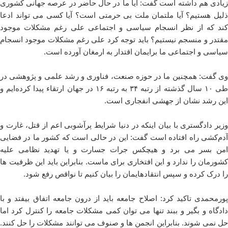
زیادی هم داشته است گفت: آیا ما در حال حاضر در عرصه جهانی کشوری
ذلیل هستیم؟ آیا ملتمان ملت بی حرمتی است؟ آیا کسی می تواند ادعا
کند که از نظر انسجام سیاسی و اجتماعی علی رغم مشکلات موجود
مقتدر و منسجم نیستیم؟ باید توجه کرد علی رغم مشکلات موجود انسجام
سیاسی و اجتماعی ما برایمان اقتدار به ارمغان آورده است.
وی گفت: همچنین ما در حوزه صنعت، فناوری و رشد علمی و پژوهشی در
طی ۱۰ سال گذشته از رتبه ۳۴ به رتبه ۱۶ در جهان ارتقاء پیدا کرده‌ایم و
این رشد نشان از جهشی انفجاری است.
وزیر دادگستری با بیان اینکه در دنیا شرایط پرآشوبی اعم از قتل، غارت و
آدم‌کشی راه افتاده است گفت: این در حالی است که کشور ما در فضایی
امن بسر می برد و هیچکس جرات جسارت و یا تهدید نظامی علیه
کشورمان را ندارد و این افتخاری برای ماست. بنابراین باید این ظرفیت ها
را درک کرده و سپس انتقادهایمان را بیان کنیم تا نواقص رفع شود.
پورمحمدی تاکید کرد: اصلاح جامعه باید از درون جامعه اتفاق بیفتد و با
دادگاه و بگیر و ببند تنها می توان کمی مشکلات جامعه را کنترل کرد اما
حل نمی شوند. بنابراین انجمن ها و صنوف می توانند مشکلات را حل کنند.