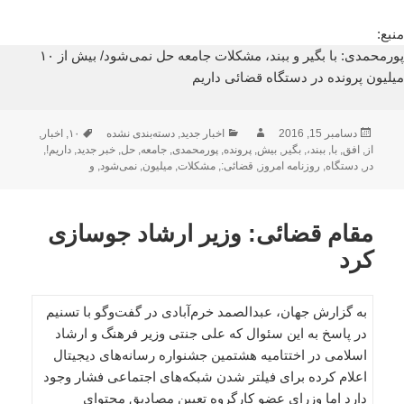
منبع:
پورمحمدی: با بگیر و ببند، مشکلات جامعه حل نمی‌شود/ بیش از ۱۰
میلیون پرونده در دستگاه قضائی داریم
ارسال
نویسنده
دسته‌ها
برچسب‌ها
دسامبر 15, 2016
اخبار جدید
,
دسته‌بندی نشده
۱۰
,
اخبار
,
شده
از
,
افق
,
با
,
ببند،
,
بگیر
,
بیش
,
پرونده
,
پورمحمدی
,
جامعه
,
حل
,
خبر جدید
,
داریم!
,
در
در
,
دستگاه
,
روزنامه امروز
,
قضائی:
,
مشکلات
,
میلیون
,
نمی‌شود
,
و
مقام قضائی: وزیر ارشاد جوسازی
کرد
به گزارش جهان، عبدالصمد خرم‌آبادی در گفت‌وگو با تسنیم
در پاسخ به این سئوال که علی جنتی وزیر فرهنگ و ارشاد
اسلامی در اختتامیه هشتمین جشنواره رسانه‌های دیجیتال
اعلام کرده برای فیلتر شدن شبکه‌های اجتماعی فشار وجود
دارد اما وزرای عضو کارگروه تعیین مصادیق محتوای