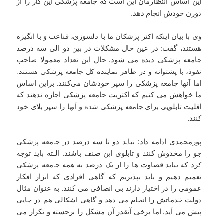
این اساس انتظارمان این است که جامعه پزشکی این کار را از
دورن خودش انجام دهد.
وی با بیان اینکه اکثر پزشکان ما با دلسوزی، قناعت و با انگیزه
هستند، گفت: در عین حال مشکلات در بین دو الی سه درصد
جامعه پزشکی دیده می شود. حال این تعداد معمولا صاحب
نفوذ، با پشتوانه و در ظاهر نماینده کل جامعه پزشکی هستند،
اما آنها جامعه پزشکی را سپر خودشان می‌کنند. براین اساس
ما خواهش می کنیم که اکثریت جامعه پزشکی اجازه ندهند که
اقلیت تابلویی برای جامعه پزشکی شده و آنها را سپر بلای خود
کنند.
پورمحمدی ادامه داد: نباید دو تا سه درصد در جامعه پزشکی
جو را مخدوش کنند و تابلوی این صنف باشند. البته باید توجه
کرد که نباید قضاوت ها را از یک درصد به همه جامعه پزشکی
تعمیم دهیم و باید بپذیریم که گاهی افرادی که ابزار افکار
عمومی را در اختیار دارند بی انصافی می کنند. به عنوان مثال
دولت خدماتش را انجام می دهد و گاهی اشکالی هم در جایی
پیش می آید. اما برخی آنقدر آن مشکل را برجسته و تکرار می