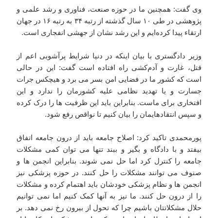
وی گفت: همچنین ما در حوزه صنعت، فناوری و رشد علمی و
پژوهشی در طی ۱۰ سال گذشته از رتبه ۳۴ به رتبه ۱۶ در جهان
ارتقاء پیدا کرده‌ایم و این رشد نشان از جهشی انفجاری است.
وزیر دادگستری با بیان اینکه در دنیا شرایط پرآشوبی اعم از
قتل، غارت و آدم‌کشی راه افتاده است گفت: این در حالی
است که کشور ما در فضایی امن بسر می برد و هیچکس جرات
جسارت و یا تهدید نظامی علیه کشورمان را ندارد و این
افتخاری برای ماست. بنابراین باید این ظرفیت ها را درک کرده
و سپس انتقادهایمان را بیان کنیم تا نواقص رفع شود.
پورمحمدی تاکید کرد: اصلاح جامعه باید از درون جامعه اتفاق
بیفتد و با دادگاه و بگیر و ببند تنها می توان کمی مشکلات
جامعه را کنترل کرد اما حل نمی شوند. بنابراین انجمن ها و
صنوف می توانند مشکلات را حل کنند. در حوزه پزشکی نیز
انجمن ها و نظام پزشکی خودشان باید اهتمام کرده و مشکلات
را از درون حل کنند. ما نیز به آنها کمک کنیم اما نمی توانیم
حلال مشکلاتتان باشیم چرا که تحول از بیرون رخ نمی دهد. بر