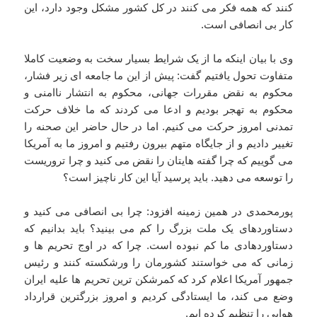
کنند که همه فکر می کنند در کل کشور مشکل وجود دارد، این
کار بی انصافی است.
وی با بیان اینکه ما از یک شرایط بسیار سخت به وضعیت کاملا
متفاوت تحول یافتیم گفت: پیش از این ما جامعه ای زیر فشار،
محکوم به نقض مقررات جهانی، محکوم به انتشار ناامنی و
محکوم به تهجر بودیم و ادعا می کردند که ما خلاف حرکت
تمدنی امروز حرکت می کنیم. اما در حال حاضر این صحنه را
تغییر دادیم و از جایگاه متهم بیرون رفتیم و امروز ما به آمریکا
می گوییم که چرا گفته هایتان را نقض می کنید و چرا تروریست
را توسعه می دهید. باید پرسید آیا این کار ناچیز است؟
پورمحمدی در همین زمینه افزود: چرا بی انصافی می کنید و
دستاوردهای یک ملت بزرگ را کم می بینید؟ باید بدانیم که
دستاوردهادی ما کم نبوده است. چرا که در اوج تحریم ها و
زمانی که می خواستند کشورمان را ورشکسته کنند و رئیس
جمهور آمریکا اعلام کرد که کمرشکن ترین تحریم ها علیه ایران
وضع می کند، ما ایستادگی کردیم و امروز بزرگترین قرارداد
هوایی را تنظیم کرده ایم.