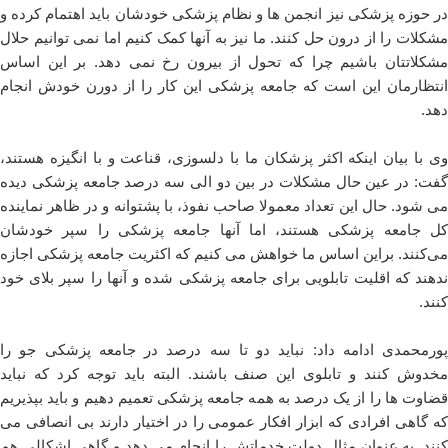
در حوزه پزشکی نیز انجمن ها و نظام پزشکی خودشان باید اهتمام کرده و
مشکلات را از درون حل کنند. ما نیز به آنها کمک کنیم اما نمی توانیم حلال
مشکلاتتان باشیم چرا که تحول از بیرون رخ نمی دهد. بر این اساس
انتظارمان این است که جامعه پزشکی این کار را از دورن خودش انجام
دهد.
وی با بیان اینکه اکثر پزشکان ما با دلسوزی، قناعت و با انگیزه هستند،
گفت: در عین حال مشکلات در بین دو الی سه درصد جامعه پزشکی دیده
می شود. حال این تعداد معمولا صاحب نفوذ، با پشتوانه و در ظاهر نماینده
کل جامعه پزشکی هستند، اما آنها جامعه پزشکی را سپر خودشان
می‌کنند. براین اساس ما خواهش می کنیم که اکثریت جامعه پزشکی اجازه
ندهند که اقلیت تابلویی برای جامعه پزشکی شده و آنها را سپر بلای خود
کنند.
پورمحمدی ادامه داد: نباید دو تا سه درصد در جامعه پزشکی جو را
مخدوش کنند و تابلوی این صنف باشند. البته باید توجه کرد که نباید
قضاوت ها را از یک درصد به همه جامعه پزشکی تعمیم دهیم و باید بپذیریم
که گاهی افرادی که ابزار افکار عمومی را در اختیار دارند بی انصافی می
کنند. به عنوان مثال دولت خدماتش را انجام می دهد و گاهی اشکالی هم