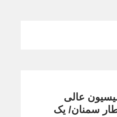
میسیون عالی
طار سمنان/ یک