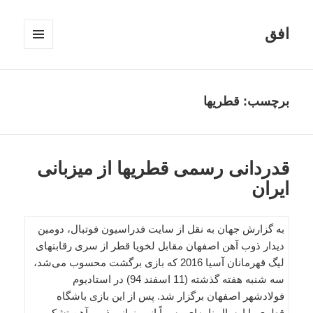
افق
فهرست
و
ابزارک‌ها
برچسب:
قطریها
قدردانی رسمی قطریها از میزبانی
ایران
به گزارش جهان به نقل از سایت فدراسیون فوتبال، دومین
دیدار ذوب آهن اصفهان مقابل لخویا قطر از سری رقابتهای
لیگ قهرمانان آسیا 2016 که بازی برگشت محسوب می‌شد،
سه شنبه هفته گذشته (11 اسفند 94) در استادیوم
فولادشهر اصفهان برگزار شد. پس از این بازی باشگاه
قطری با ارسال نامه‌ای رسماً از میزبانی ذوب آهن تشکر و