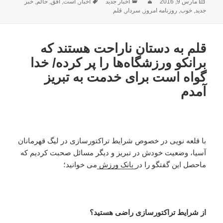
ارسال
نویسنده
دسته‌ها
برچسب‌ها
مارس 9, 2016
اخبار جدید
اخبار
,
است
,
افق
,
حالم
,
خبر
شده
جدید
,
خوب
,
روزنامه امروز
,
سردار
,
قلم
در
قلم به دستان ناراحت هستند که
برانکو ورزشگاه‌ها را پر کرده/ خدا
گواه است برای خدمت به تبریز
آمدم
با قلعه نویی در خصوص شرایط تراکتورسازی در لیگ قهرمانان
آسیا، وضعیت خودش در تبریز و دیگر مسائل صحبت کردیم که
ماحصل این گفتگو را در
بانک ورزش
می خوانید؛
از شرایط تراکتورسازی راضی هستید؟