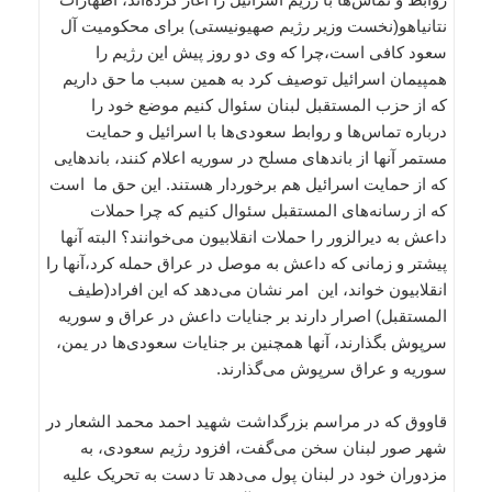
نتانیاهو(نخست وزیر رژیم صهیونیستی) برای محکومیت آل
سعود کافی است،‌چرا که وی دو روز پیش این رژیم را
همپیمان اسرائیل توصیف کرد به همین سبب ما حق داریم
که از حزب المستقبل لبنان سئوال کنیم موضع خود را
درباره تماس‌ها و روابط سعودی‌ها با اسرائیل و حمایت
مستمر آنها از باندهای مسلح در سوریه اعلام کنند، باندهایی
که از حمایت اسرائیل هم برخوردار هستند. این حق ما است
که از رسانه‌های المستقبل سئوال کنیم که چرا حملات
داعش به دیرالزور را حملات انقلابیون می‌خوانند؟ البته آنها
پیشتر و زمانی که داعش به موصل در عراق حمله کرد،‌آنها را
انقلابیون خواند، این امر نشان می‌دهد که این افراد(طیف
المستقبل) اصرار دارند بر جنایات داعش در عراق و سوریه
سرپوش بگذارند، آنها همچنین بر جنایات سعودی‌ها در یمن،
سوریه و عراق سرپوش می‌گذارند.
قاووق که در مراسم بزرگداشت شهید احمد محمد الشعار در
شهر صور لبنان سخن می‌گفت، افزود رژیم سعودی، به
مزدوران خود در لبنان پول می‌دهد تا دست به تحریک علیه