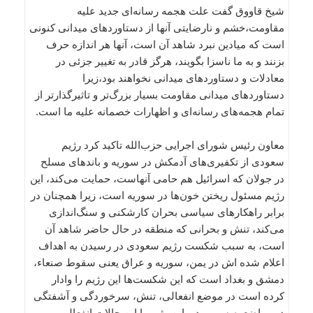
شیخ قاووق گفت علت هجمه رسانه‌ای جدید علیه
مقاومت،‌خشم و نارضایتی آنها از دستاوردهای میدانی کنونی
است که میادین نبرد شاهد آن است، آنها هر اندازه حرف
بزنند و به ما ناسزا بگویند، هرگز قادر به تغییر جزئی در
معادلات و دستاوردهای میدانی نخواهند بود،‌زیرا
دستاوردهای میدانی مقاومت بسیار بزرگ‌تر و تاثیرگذارتر از
تمام هجمه‌های رسانه‌‌ای و اظهارات خصمانه علیه ما است.
معاون رئیس شورای اجرایی حزب‌الله تاکید کرد رژیم
سعودی از تکفیری‌های آدمکش در سوریه و باندهای مسلح
در جولان که اسرائیل هم حامی آنهاست، حمایت می‌کند، این
رژیم مسئول ریختن خون‌ها در سوریه است، زیرا همچنان در
برابر راهکارهای سیاسی بحران کارشکنی و سنگ‌اندازی
می‌کند، تنش و بحرانی که منطقه در حال حاضر شاهد آن
است، به سبب شکست رژیم سعودی در رسیدن به اهداف
اعلام شده‌ اش در یمن، سوریه و عراق یعنی سقوط صنعاء،
دمشق و بغداد است که این شکست‌ها این رژیم را وادار
کرده است در موضع انفعالی، تنش، سرخوردگی و آشفتگی
در مواضع به سر ببرد و این رژیم با این حالات انفعالی و