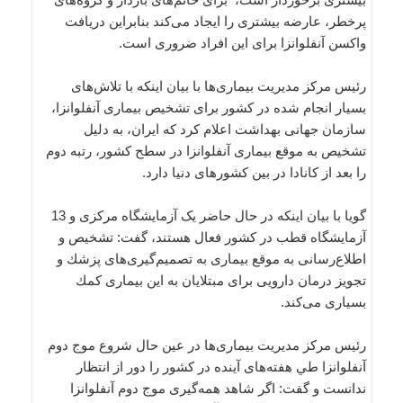
پرخطر، عارضه بيشتری را ايجاد می‌كند بنابراین دريافت
واكسن آنفلوانزا برای اين افراد ضروری است.
رئيس مركز مديريت بيماری‌ها با بيان اينكه با تلاش‌های
بسيار انجام شده در كشور برای تشخيص بيماری آنفلوانزا،
سازمان جهانی بهداشت اعلام كرد كه ایران، به دليل
تشخيص به موقع بيماری آنفلوانزا در سطح كشور، رتبه دوم
را بعد از كانادا در بين كشورهای دنيا دارد.
گويا با بیان اینکه در حال حاضر يک آزمايشگاه مركزی و 13
آزمايشگاه قطب در كشور فعال هستند، گفت: تشخيص و
اطلاع‌رسانی به موقع بیماری به تصميم‌گيری‌های پزشك و
تجويز درمان دارويی برای مبتلايان به اين بيماری كمك
بسياری می‌كند.
رئيس مركز مديريت بيماری‌ها در عين حال شروع موج دوم
آنفلوانزا طي هفته‌های آينده در كشور را دور از انتظار
ندانست و گفت: اگر شاهد همه‌گيری موج دوم آنفلوانزا