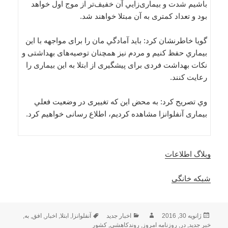
باشيم شدت و بيماری‌زايي آن خفيف‌تر از موج اول خواهد
بود و تعداد كمتری به آن مبتلا خواهند شد.
گويا خاطرنشان كرد: بايد آمادگي ‌مان را برای مواجهه با اين
بيماري حفظ كنيم و مردم نيز همچنان توصيه‌های بهداشتی و
نكات بهداشت فردی برای پيشگيری از ابتلا به اين بيماری را
رعايت كنند.
وي تصريح كرد: به محض اين كه تغييری در وضعيت فعلي
بيماری آنفلوانزا مشاهده كرديم، اطلاع رسانی خواهيم كرد.
وبلاگ اطلاعات
شبکه خانگی
ارسال
نویسنده
دسته‌ها
برچسب‌ها
ژانویه 30, 2016
اخبار جدید
آنفلوانزا
,
ابتلا
,
اخبار
,
افق
,
به
,
شده
خبر جدید
,
در
,
روزنامه امروز
,
روندکاهشی
,
كشور