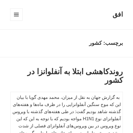
افق
فهرست
و
ابزارک‌ها
برچسب:
كشور
روندکاهشی ابتلا به آنفلوانزا در
كشور
به گزارش جهان به نقل از میزان، محمد مهدی گويا با بيان
اين كه موج سنگين آنفلوانزايی را در ظرف ماه‌ها و هفته‌های
گذشته شاهد بوديم گفت: در طی هفته‌های گذشته با ويروس
آنفلوانزای نوع H1N1 مواجه بوديم كه با توجه به اين كه اين
نوع ويروس در بين ويروس‌های آنفلوانزای فصلی از شدت
بيشتری برخوردار است، برای خانم‌های باردار و گروه‌های