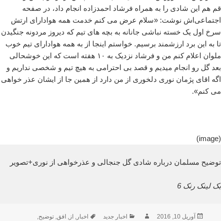
قم هم این شادی را به همراه فرشاد احمدزاده انجام داد، در صفحه
اجتماعی‌اش نوشت: «سلام عرض می کنم خدمت همه هوادارای ارتش
سرخ اول یک خسته نباشی جانانه به بچه های تیم که دیروز مردونه جنگیدن
تا به این برد ارزشمند برسیم. خواستم اینجا از به همه هوادارای تیم خوب
ملوان اعلام کنم من و فرشاد نزدیک به ١٠ هفته است که این خوشحالی
بعد گل رو انجام میدیم و قصد بی احترامی به هیچ تیم و شخصی نداریم و
اگه اقای پژمان نوری دلخوری از من دارد از همین جا از ایشان عذر خواهی
می کنم».
(image)
توضیح مسلمان درباره شادی گل جنجالی و عذرخواهی از نوری+تصویر
بک لینک رنک 6
ارسال
نویسنده
دسته‌ها
برچسب‌ها
آوریل 10, 2016
اخبار جدید
اخبار
,
از
,
افق
,
توضیح
,