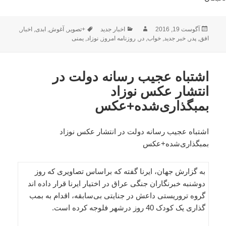
ارسال
نویسنده
دسته‌ها
برچسب‌ها
آگوست 19, 2016
اخبار جدید
+تصویر
,
آغوش
,
ابدی
,
اخبار
,
شده
افق
,
پدر
,
خبر جدید
,
خواب
,
در
,
روزنامه امروز
,
نوزاد
,
یمنی
در
اشتباه عجیب رسانه دولت در
انتشار عکس نوزاد
بمبگذاری‌شده+عکس
اشتباه عجیب رسانه دولت در انتشار عکس نوزاد
بمبگذاری‌شده+عکس
به گزارش جهان، ایرنا گفته که براساس تصاویری که روز
دوشنبه خبرنگاران جنگی عراق در اختیار ایرنا قرار داده اند
گروه تروریستی داعش در جنایتی بی‌سابقه، اقدام به بمب
گذاری یک کودک 40 روز درشهر فلوجه کرده است.