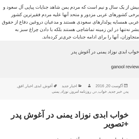
بیش از یک سال و نیم است که مردم یمن شاهد جنایات پیاپی آل سعود و
برخی کشورهای عربی مزدور و متحد آنها علیه مردم فقیر‌ترین کشور
عربی همسایه پولدارهای سعودی هستند و مدعیان دروغین دفاع از حقوق
بشر نه‌تنها در این زمینه تماشاچی هستند بلکه با دادن چراغ سبز به
متجاوزان، آنها را برای ادامه جنایات جری‌تر کرده‌اند.
خواب ابدی نوزاد یمنی در آغوش پدر
ganool review
ارسال
نویسنده
دسته‌ها
برچسب‌ها
آگوست 20, 2016
اخبار جدید
آغوش
,
ابدی
,
اخبار
,
افق
,
شده
پدر
,
خبر جدید
,
خواب
,
در
,
روزنامه امروز
,
نوزاد
,
یمنی
در
خواب ابدی نوزاد یمنی در آغوش پدر
+تصویر