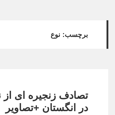
برچسب:
نوع
تصادف زنجیره ای از ن
در انگستان +تصاویر