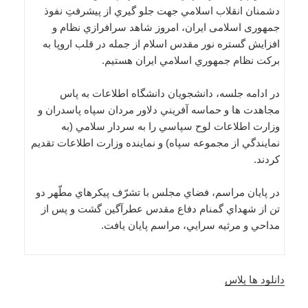
دشمنان انقلاب اسلامي جهت جلو گيري از پيشرفتِ نفوذ
جمهوری اسلامی ایران، امروز شاهد سرافرازي نظام و
افزايش گستره نور مقدس اسلام از جمله در قلب اروپا به
بركت نظام جمهوري اسلامي ايران هستیم.
در ادامه جلسه، دانشجويان دانشگاه اطلاعات به پاس
مجاهدت ها و حماسه آفريني دلاور مردان سپاه پاسدران و
وزارت اطلاعات لوح سپاسي را به سردار سلامي (به
نمايندگي از مجموعه سپاه) و نماينده وزارت اطلاعات تقديم
کردند.
در پايان مراسم، فضاي مجلس با تشرّف پيكرهاي مطّهر دو
تن از شهداي گمنام دفاع مقدس عطرآگين گشت و پس از
مداحي و مرثيه سرايي، مراسم پايان يافت.
دانلود ها پلاس