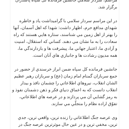
برگزار شد.
در اين مراسم سردار سلامي با گراميداشت ياد و خاطره
شهداي مدافع حرم، اظهار داشت: شهدا كه اهل آسمان، آنها
را بهتر از اهل زمين مي شناسند، ستاره هايي هستند كه راه
سعادت را به ما نشان مي دهند. كساني كه استقلال، امنيت
و آزادي ما، اعتبار جهاني ما، پيشرفت ها و بازدارندگي ما،
همه مديون رشادت ها و جانبازي هاي آنان است.
جانشين فرمانده كل سپاه ضمن ابراز خرسندي از حضور در
جمع سربازان گمنام امام زمان (عج) و سربازان رهبر عظيم
الشان انقلاب، نيروهاي اطلاعاتي را چشمان نافذ و بيدار
انقلاب دانست كه به اعماق دنياي فكر و ذهن دشمنان نفوذ و
به رمز گشايي آن مي پردازند و در عرصه هاي اطلاعاتي،
تفوّق اراده نظام را متجلّي مي سازند.
وی عرصه جنگ اطلاعاتي را زنده ترين، واقعي ترين، جدي
ترين، مخفي ترين و در عين حال موثرترين عرصه جنگ در