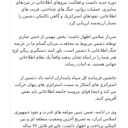
دوره جديد دانست و فعاليت نيروهاي اطلاعاتي در نبردهاي
سايبري، عمليات رواني، جنگ هاي شناختي، فريب هاي
اطلاعاتي، نفوذهاي استراتژيك و گاهي تاكتيكي دشمن را
بسيار ارزشمند ارزيابي کرد.
سردار سلامي اظهار داشت: بخش مهمي از خنثي سازي
توطئه دشمن مربوط به مجاهدت مردان گمنام ما در عرصه
جنگ اطلاعاتي با دشمن است، باور كنيد دستگيري ريگي اوج
هنر شما را در اينكه نشان بدهيد واقعاً يك نظام اطلاعاتي
جهاني هستيد، به اثبات رساند.
جانشين فرمانده كل سپاه پاسداران ادامه داد: دشمن از
استراتژي هاي آشكار به سمت استراتژي هاي پنهان حركت
مي كند و اينجا قواي نيرومند جامعه اطلاعاتي بايد نقش
آفريني کنند.
وی در ادامه، ضمن تبيين مولفه هاي قدرت و نفوذ جمهوري
اسلامي ايران، به تشريح آخرين وضعيت منطقه اي و بين
المللي پرداخت و اظهار داشت: عليرغم تلاش ۳۷ ساله