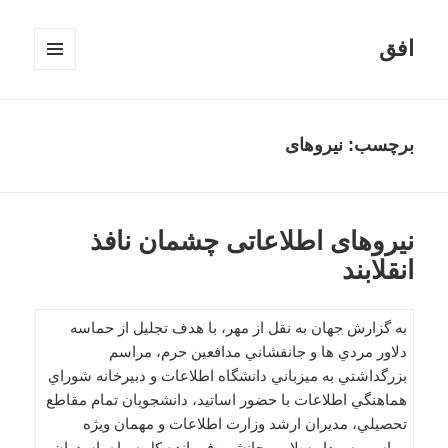
افق
فهرست
و
ابزارک‌ها
برچسب:
نيروهای
نيروهای اطلاعاتی چشمان نافذ
انقلابند
به گزارش جهان به نقل از مهر، با هدف تجليل از حماسه
دلاور مردي ها و جانفشاني مدافعين حرم، مراسم
بزرگداشتي به ميزباني دانشگاه اطلاعات و دبيرخانه شوراي
هماهنگي اطلاعات با حضور اساتيد، دانشجويان تمام مقاطع
تحصيلي، مديران ارشد وزارت اطلاعات و مهمان ويژه
مراسم، سردار سلامي جانشين فرمانده كل سپاه پاسدران