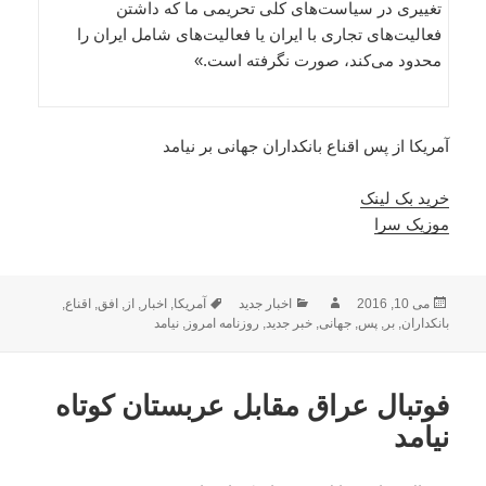
تغییری در سیاست‌های کلی تحریمی ما که داشتن
فعالیت‌های تجاری با ایران یا فعالیت‌های شامل ایران را
محدود می‌کند، صورت نگرفته است.»
آمریکا از پس اقناع بانکداران جهانی بر نیامد
خرید بک لینک
موزیک سرا
ارسال
نویسنده
دسته‌ها
برچسب‌ها
می 10, 2016
اخبار جدید
آمریکا
,
اخبار
,
از
,
افق
,
اقناع
,
شده
بانکداران
,
بر
,
پس
,
جهانی
,
خبر جدید
,
روزنامه امروز
,
نیامد
در
فوتبال عراق مقابل عربستان کوتاه
نیامد