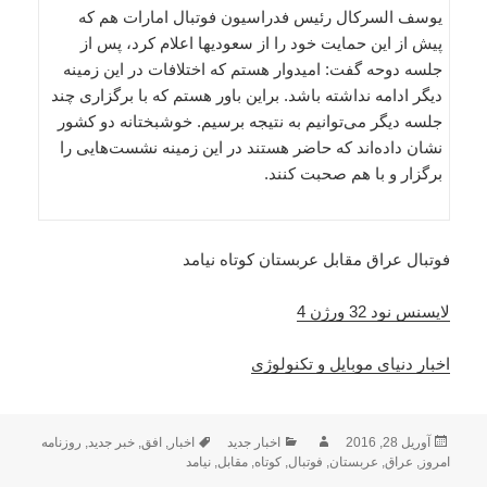
یوسف السرکال رئیس فدراسیون فوتبال امارات هم که
پیش از این حمایت خود را از سعودیها اعلام کرد، پس از
جلسه دوحه گفت: امیدوار هستم که اختلافات در این زمینه
دیگر ادامه نداشته باشد. براین باور هستم که با برگزاری چند
جلسه دیگر می‌توانیم به نتیجه برسیم. خوشبختانه دو کشور
نشان داده‌اند که حاضر هستند در این زمینه نشست‌هایی را
برگزار و با هم صحبت کنند.
فوتبال عراق مقابل عربستان کوتاه نیامد
لایسنس نود 32 ورژن 4
اخبار دنیای موبایل و تکنولوژی
ارسال
نویسنده
دسته‌ها
برچسب‌ها
آوریل 28, 2016
اخبار جدید
اخبار
,
افق
,
خبر جدید
,
روزنامه
شده
امروز
,
عراق
,
عربستان
,
فوتبال
,
کوتاه
,
مقابل
,
نیامد
در